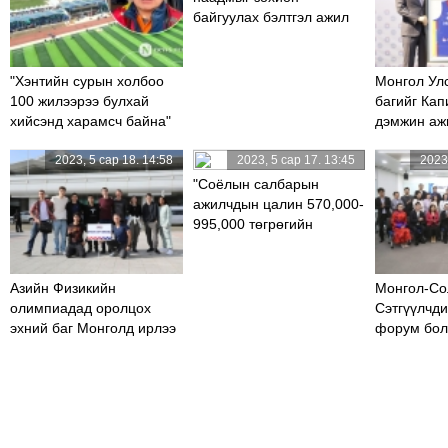
байгуулах бэлтгэл ажил
80 хувьтай байна
"Хэнтийн сурын холбоо
Монгол Ул
100 жилээрээ булхай
багийг Кап
хийсэнд харамсч байна"
дэмжин аж
2023, 5 сар 18. 14:58
2023, 5 сар 17. 13:45
2023,
"Соёлын салбарын
ажилчдын цалин 570,000-
995,000 төгрөгийн
хооронд байна"
Азийн Физикийн
Монгол-Со
олимпиадад оролцох
Сэтгүүлчд
эхний баг Монголд ирлээ
форум бол