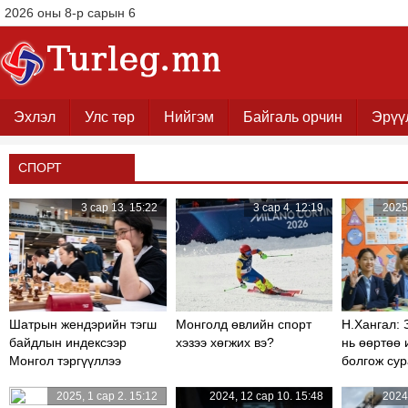
2026 оны 8-р сарын 6
Эхлэл
Улс төр
Нийгэм
Байгаль орчин
Эрүү
СПОРТ
3 сар 13. 15:22
3 сар 4. 12:19
2025,
Шатрын жендэрийн тэгш
Монголд өвлийн спорт
Н.Хангал: 
байдлын индексээр
хэзээ хөгжих вэ?
нь өөртөө 
Монгол тэргүүллээ
болгож сур
төрүүлдэг
2025, 1 сар 2. 15:12
2024, 12 сар 10. 15:48
2024,