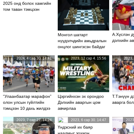
2025 онд болох хамгийн
том таван тэмцээн
А.Хүслэн д
Монгол шатарт
дэлхийн а
нүүдэлчдийн амьдралын
онцлог шингэсэн байдаг
2024, 4 сар 30. 14:41
2023, 12 сар 4. 15:56
2023, 
“Улаанбаатар марафон”
Цэргийнхэн эх орондоо
Т.Тэнүүн 
олон улсын гүйлтийн
Дэлхийн аваргын цом
аварга бо
тэмцээн 10 дахь жилдээ
авчирлаа
болно
2023, 7 сар 27. 14:24
2023, 6 сар 30. 14:47
2023
Үндэсний их баяр
наадмыг зохион