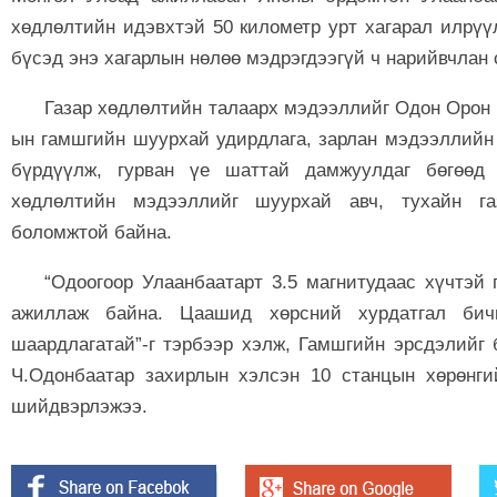
хөдлөлтийн идэвхтэй 50 километр урт хагарал илрүү
бүсэд энэ хагарлын нөлөө мэдрэгдээгүй ч нарийвчлан 
Газар хөдлөлтийн талаарх мэдээллийг Одон Орон
ын гамшгийн шуурхай удирдлага, зарлан мэдээллийн
бүрдүүлж, гурван үе шаттай дамжуулдаг бөгөөд 
хөдлөлтийн мэдээллийг шуурхай авч, тухайн га
боломжтой байна.
“Одоогоор Улаанбаатарт 3.5 магнитудаас хүчтэй 
ажиллаж байна. Цаашид хөрсний хурдатгал бич
шаардлагатай”-г тэрбээр хэлж, Гамшгийн эрсдэлийг
Ч.Одонбаатар захирлын хэлсэн 10 станцын хөрөнгий
шийдвэрлэжээ.