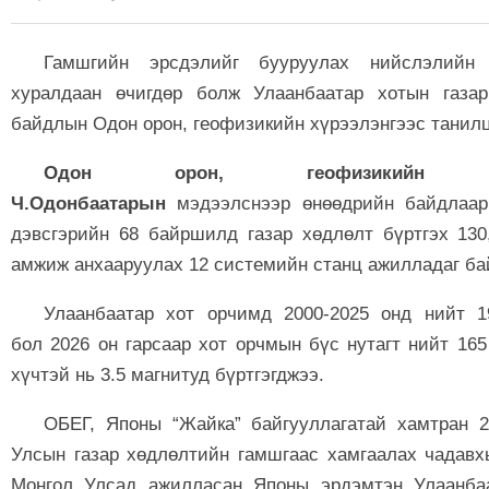
Гамшгийн эрсдэлийг бууруулах нийслэлийн 
хуралдаан өчигдөр болж Улаанбаатар хотын газа
байдлын Одон орон, геофизикийн хүрээлэнгээс танил
Одон орон, геофизикийн хү
Ч.Одонбаатарын
мэдээлснээр өнөөдрийн байдлаар
дэвсгэрийн 68 байршилд газар хөдлөлт бүртгэх 130
амжиж анхааруулах 12 системийн станц ажилладаг ба
Улаанбаатар хот орчимд 2000-2025 онд нийт 19
бол 2026 он гарсаар хот орчмын бүс нутагт нийт 16
хүчтэй нь 3.5 магнитуд бүртгэгджээ.
ОБЕГ, Японы “Жайка” байгууллагатай хамтран 2
Улсын газар хөдлөлтийн гамшгаас хамгаалах чадавх
Монгол Улсад ажилласан Японы эрдэмтэн Улаанбаа