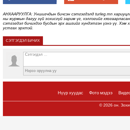
АНХААРУУЛГА: Уншигчдын бичсэн сэтгэгдэлд turleg.mn хариуцл
ны журмын дагуу зүй зохисгүй зарим үг, хэллэгийг хязгаарласан
сэтгэгдэл бичихдээ бусдын эрх ашгийг хүндэтгэн үзнэ үү. Хэм 
устгах эрхтэй.
СЭТГЭГДЭЛ БИЧИХ
Нүүр хуудас
Фото мэдээ
Виде
© 2026 он. Зохи