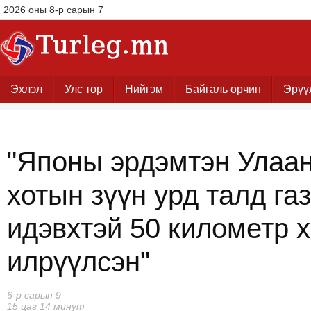
2026 оны 8-р сарын 7
Эхлэл
Улс төр
Нийгэм
Байгаль орчин
Эрүү
"Японы эрдэмтэн Улаа
хотын зүүн урд талд га
идэвхтэй 50 километр 
илрүүлсэн"
6-р сарын 9
15 цаг 14 минут