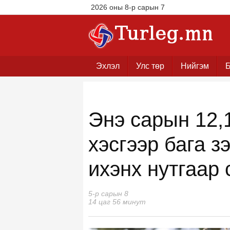
2026 оны 8-р сарын 7
Эхлэл
Улс төр
Нийгэм
Б
Энэ сарын 12,
хэсгээр бага з
ихэнх нутгаар 
5-р сарын 8
14 цаг 56 минут