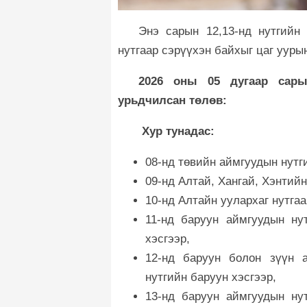
Энэ сарын 12,13-нд нутгийн 
нутгаар сэрүүхэн байхыг цаг уур
2026 оны 05 дугаар сары
урьдчилсан төлөв:
Хур тунадас:
08-нд төвийн аймгуудын нутг
09-нд Алтай, Хангай, Хэнтийн
10-нд Алтайн уулархаг нутгаа
11-нд баруун аймгуудын ну
хэсгээр,
12-нд баруун болон зүүн а
нутгийн баруун хэсгээр,
13-нд баруун аймгуудын нут