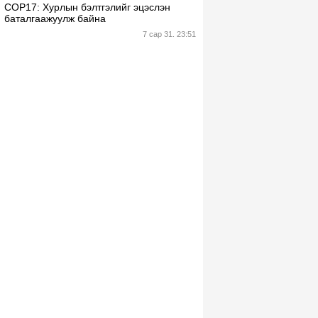
СОР17: Хурлын бэлтгэлийг эцэслэн
баталгаажуулж байна
7 сар 31. 23:51