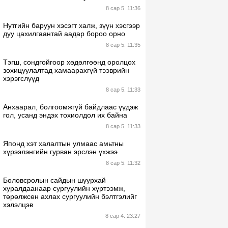
8 сар 5. 11:36
Нутгийн баруун хэсэгт халж, зүүн хэсгээр
дуу цахилгаантай аадар бороо орно
8 сар 5. 11:35
Тэгш, сондгойгоор хөдөлгөөнд оролцох
зохицуулалтад хамаарахгүй тээврийн
хэрэгслүүд
8 сар 5. 11:33
Анхаарал, болгоомжгүй байдлаас үүдэж
гол, усанд эндэх тохиолдол их байна
8 сар 5. 11:33
Японд хэт халалтын улмаас амьтны
хүрээлэнгийн гурван эрслэн үхжээ
8 сар 5. 11:32
Боловсролын сайдын шуурхай
хуралдаанаар сургуулийн хүртээмж,
төрөлжсөн ахлах сургуулийн бэлтгэлийг
хэлэлцэв
8 сар 4. 23:27