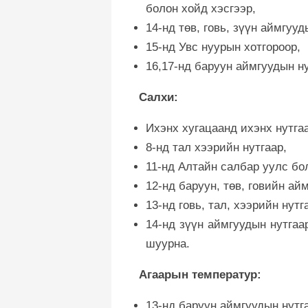
болон хойд хэсгээр,
14-нд төв, говь, зүүн аймгуу
15-нд Увс нуурын хотгороор,
16,17-нд баруун аймгуудын ну
Салхи:
Ихэнх хугацаанд ихэнх нутгаа
8-нд тал хээрийн нутгаар,
11-нд Алтайн салбар уулс бо
12-нд баруун, төв, говийн ай
13-нд говь, тал, хээрийн нутг
14-нд зүүн аймгуудын нутгаа
шуурна.
Агаарын температур:
13-нд баруун аймгуудын нутг