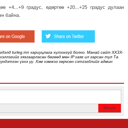
өө +4...+9 градус, өдөртөө +20...+25 градус дулаан
хэн байна.
элд turleg.mn хариуцлага хүлээхгүй болно. Манай сайт ХХЗХ-
 хэллэгийг хязгаарласан бөгөөд мөн IP хаяг ил гарсан тул Та
хүндэтгэн үзнэ үү. Хэм хэмжээ зөрчсөн сэтгэгдлийг админ