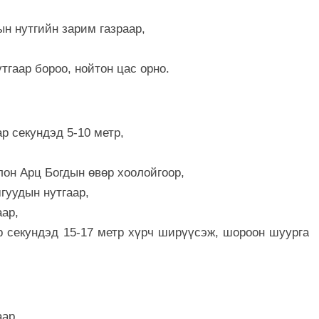
дын нутгийн зарим газраар,
тгаар бороо, нойтон цас орно.
р секундэд 5-10 метр,
лон Арц Богдын өвөр хоолойгоор,
мгуудын нутгаар,
аар,
р секундэд 15-17 метр хүрч ширүүсэж, шороон шуурга
аар,