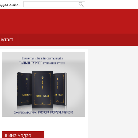
эдээ хайх:
нутагт
ШИНЭ МЭДЭЭ