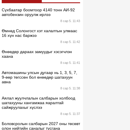
Сүхбаатар боомтоор 4140 тонн АИ-92
автобензин оруулж ирлээ
8 сар 5. 11:43
Өмнөд Солонгост хэт халалтын улмаас
16 хүн нас баржээ
8 сар 5. 11:42
Өнөөдөр дараах замуудыг хэсэгчлэн
хаана
8 сар 5. 11:41
Автомашины улсын дугаар нь 1, 3, 5, 7,
9-өөр төгссөн бол өнөөдөр шатахуун
авна
8 сар 5. 11:38
Аялал жуулчлалын салбарын холбоод
шатахууны хангамжаа яаралтай
сайжруулахыг хүслээ
8 сар 5. 11:37
Боловсролын салбарын 2027 оны төсөвт
олон нийтийн саналыг тусгана