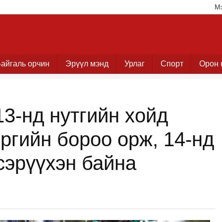
М
айгаль орчин
Эрүүл мэнд
Урлаг
Спорт
Орон 
13-нд нутгийн хойд
эргийн бороо орж, 14-нд
сэрүүхэн байна