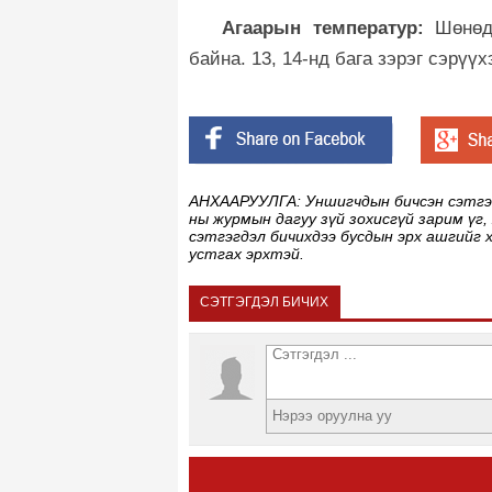
Агаарын температур:
Шөнөд
байна. 13, 14-нд бага зэрэг сэрүү
АНХААРУУЛГА: Уншигчдын бичсэн сэтгэгд
ны журмын дагуу зүй зохисгүй зарим үг,
сэтгэгдэл бичихдээ бусдын эрх ашгийг 
устгах эрхтэй.
СЭТГЭГДЭЛ БИЧИХ