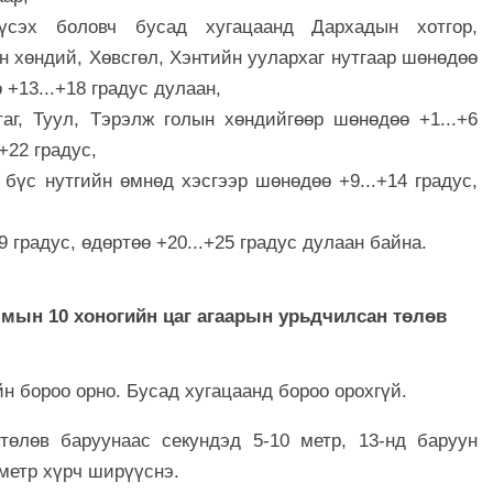
үүсэх боловч бусад хугацаанд Дархадын хотгор,
н хөндий, Хөвсгөл, Хэнтийн уулархаг нутгаар шөнөдөө
ө +13...+18 градус дулаан,
таг, Туул, Тэрэлж голын хөндийгөөр шөнөдөө +1...+6
+22 градус,
 бүс нутгийн өмнөд хэсгээр шөнөдөө +9...+14 градус,
9 градус, өдөртөө +20...+25 градус дулаан байна.
 хоногийн цаг агаарын урьдчилсан төлөв
йн бороо орно. Бусад хугацаанд бороо орохгүй.
өлөв баруунаас секундэд 5-10 метр, 13-нд баруун
метр хүрч ширүүснэ.