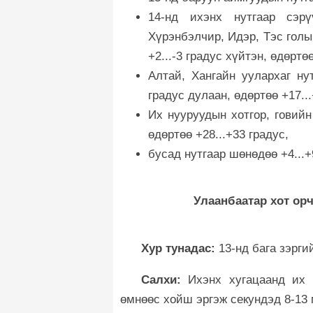
14-нд ихэнх нутгаар сэр
Хүрэнбэлчир, Идэр, Тэс голы
+2...-3 градус хүйтэн, өдөртө
Алтай, Хангайн уулархаг ну
градус дулаан, өдөртөө +17...
Их нууруудын хотгор, говийн
өдөртөө +28...+33 градус,
бусад нутгаар шөнөдөө +4...+
Улаанбаатар хот орчмын 10
Хур тунадас:
13-нд бага зэрги
Салхи:
Ихэнх хугацаанд их т
өмнөөс хойш эргэж секундэд 8-13 