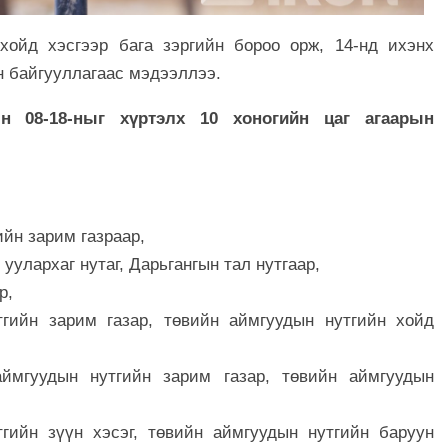
хойд хэсгээр бага зэргийн бороо орж, 14-нд ихэнх
ын байгууллагаас мэдээллээ.
н 08-18-ныг хүртэлх 10 хоногийн цаг агаарын
ийн зарим газраар,
 уулархаг нутаг, Дарьгангын тал нутгаар,
р,
тгийн зарим газар, төвийн аймгуудын нутгийн хойд
ймгуудын нутгийн зарим газар, төвийн аймгуудын
гийн зүүн хэсэг, төвийн аймгуудын нутгийн баруун