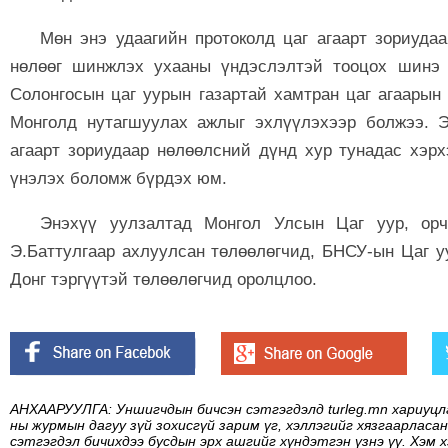
Мөн энэ удаагийн протоколд цаг агаарт зориудаа
нөлөөг шинжлэх ухааны үндэслэлтэй тооцох шинэ 
Солонгосын цаг уурын газартай хамтран цаг агаарын
Монголд нутагшуулах ажлыг эхлүүлэхээр болжээ. Э
агаарт зориудаар нөлөөлсний дүнд хур тунадас хэрх
үнэлэх боломж бүрдэх юм.
Энэхүү уулзалтад Монгол Улсын Цаг уур, орч
Э.Баттулгаар ахлуулсан төлөөлөгчид, БНСУ-ын Цаг у
Донг тэргүүтэй төлөөлөгчид оролцлоо.
АНХААРУУЛГА: Уншигчдын бичсэн сэтгэгдэлд turleg.mn хариуцл
ны журмын дагуу зүй зохисгүй зарим үг, хэллэгийг хязгаарласан
сэтгэгдэл бичихдээ бусдын эрх ашгийг хүндэтгэн үзнэ үү. Хэм 