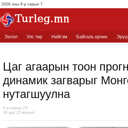
2026 оны 8-р сарын 7
Эхлэл
Улс төр
Нийгэм
Байгаль орчин
Эрүү
Цаг агаарын тоон прог
динамик загварыг Мон
нутагшуулна
5-р сарын 23
16 цаг 23 минут