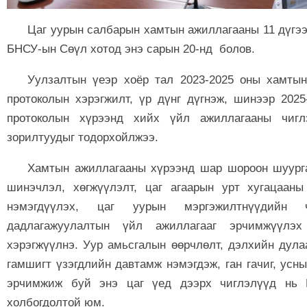
Цаг уурын салбарын хамтын ажиллагааны 11 дүгээ
БНСУ-ын Сөүл хотод энэ сарын 20-нд болов.
Уулзалтын үеэр хоёр тал 2023-2025 оны хамтын
протоколын хэрэгжилт, үр дүнг дүгнэж, шинээр 2025
протоколын хүрээнд хийх үйл ажиллагааны чиг
зорилтуудыг тодорхойлжээ.
Хамтын ажиллагааны хүрээнд шар шороон шуург
шинэчлэл, хөгжүүлэлт, цаг агаарын урт хугацааны
нэмэгдүүлэх, цаг уурын мэргэжилтнүүдийн ч
дадлагажуулалтын үйл ажиллагааг эрчимжүүлэх
хэрэгжүүлнэ. Уур амьсгалын өөрчлөлт, дэлхийн дула
гамшигт үзэгдлийн давтамж нэмэгдэж, ган гачиг, усн
эрчимжиж буй энэ цаг үед дээрх чиглэлүүд нь 
холбогдолтой юм.