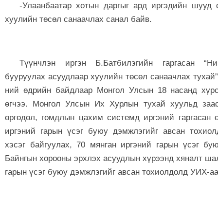
-Улаанбаатар хотын даргыг ард иргэдийн шууд с
хуулийн төсөл санаачлах санал байв.
Түүнчлэн иргэн Б.Батбилэгийн гаргасан “Н
бууруулах асуудлаар хуулийн төсөл санаачлах тухай”
ний өдрийн байдлаар Монгол Улсын 18 насанд хүрс
өгчээ. Монгол Улсын Их Хурлын тухай хуульд заа
өргөдөл, гомдлын цахим системд иргэний гаргасан ө
иргэний гарын үсэг буюу дэмжлэгийг авсан тохио
хэсэг байгуулах, 70 мянган иргэний гарын үсэг бу
Байнгын хорооны эрхлэх асуудлын хүрээнд хяналт шал
гарын үсэг буюу дэмжлэгийг авсан тохиолдолд УИХ-аа