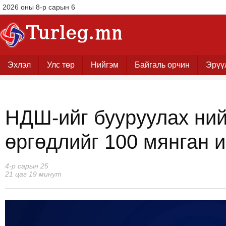
2026 оны 8-р сарын 6
Эхлэл
Улс төр
Нийгэм
Байгаль орчин
Эрүү
НДШ-ийг бууруулах ни
өргөдлийг 100 мянган 
4-р сарын 25
21 цаг 19 минут