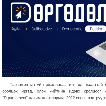
Парламентын үйл ажиллагааг ил тод, нээлттэй б
оролцох иргэд, олон нийтийн идэвх оролцоог н
“D.parliament” цахим платформыг 2022 оноос нэвтрүүл