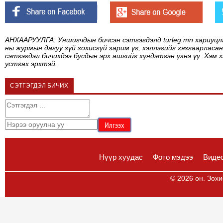
АНХААРУУЛГА: Уншигчдын бичсэн сэтгэгдэлд turleg.mn хариуцл
ны журмын дагуу зүй зохисгүй зарим үг, хэллэгийг хязгаарласан
сэтгэгдэл бичихдээ бусдын эрх ашгийг хүндэтгэн үзнэ үү. Хэм 
устгах эрхтэй.
СЭТГЭГДЭЛ БИЧИХ
Нүүр хуудас
Фото мэдээ
Виде
© 2026 он. Зохи