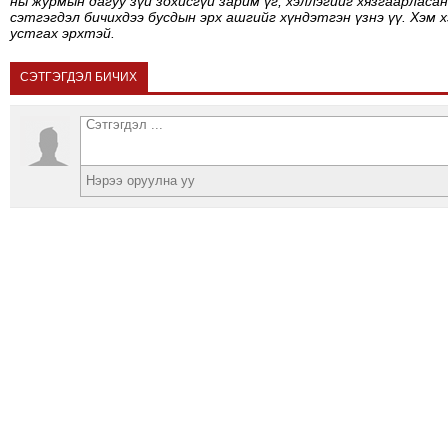
ны журмын дагуу зүй зохисгүй зарим үг, хэллэгийг хязгаарласан
сэтгэгдэл бичихдээ бусдын эрх ашгийг хүндэтгэн үзнэ үү. Хэм 
устгах эрхтэй.
СЭТГЭГДЭЛ БИЧИХ