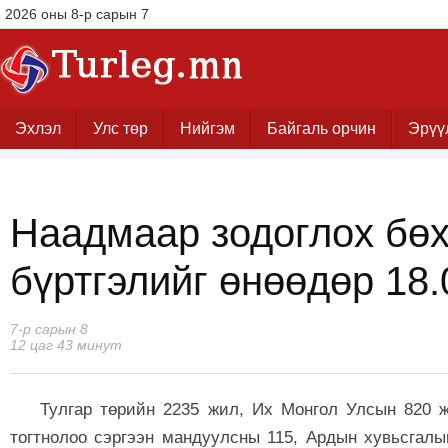
2026 оны 8-р сарын 7
Эхлэл
Улс төр
Нийгэм
Байгаль орчин
Эрүү
Наадмаар зодоглох бө
бүртгэлийг өнөөдөр 18.
7-р сарын 8
12 цаг 43 минут
Тулгар төрийн 2235 жил, Их Монгол Улсын 820 ж
тогтнолоо сэргээн мандуулсны 115, Ардын хувьсгал