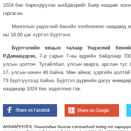
1024 бөх барилдуулах шийдвэрийг Баяр наадам зохи
гаргасан.
Монголын үндэсний бөхийн холбооноос наадамд зо
ны 18.00 цаг хүртэл бүртгэнэ.
Бүртгэлийн явцын талаар Үндэсний бөхи
Р.Даваацэрэн,
7-р сарын 7-ны өдрийн байдлаар 700
улсын цолтон. Тухайлбал, улсын аварга, арслан тус б
17, улсын начин 46 байна. Мөн аймаг, цэргийн цолтой
73 бүртгүүлээд байна. Бүртгэл дүрмийн дагуу өнөөдөр /
наадмаар 1024 бөх зодоглоно гэв.
АНХААРУУЛГА: Уншигчдын бичсэн сэтгэгдэлд turleg.mn хариуцл