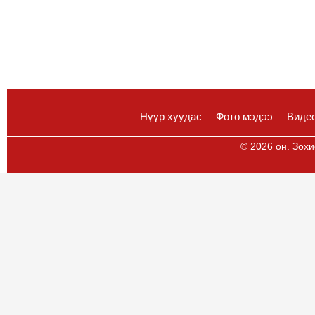
Нүүр хуудас
Фото мэдээ
Виде
© 2026 он. Зохи