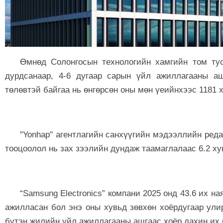
Өмнөд Солонгосын технологийн хамгийн том ту
дурдсанаар, 4-6 дугаар сарын үйл ажиллагааны а
төлөвтэй байгаа нь өнгөрсөн оны мөн үеийнхээс 1181 
"Yonhap" агентлагийн санхүүгийн мэдээллийн ред
тооцоолол нь зах зээлийн дундаж таамаглалаас 6.2 ху
“Samsung Electronics” компани 2025 онд
43.6 их на
ажилласан бол энэ оны хувьд зөвхөн хоёрдугаар ули
бүтэн жилийн үйл ажиллагааны ашгаас хоёр дахин их 