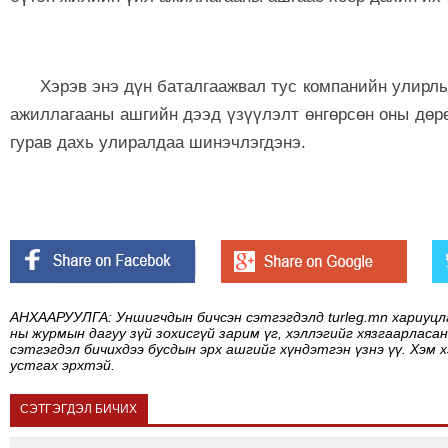
Хэрэв энэ дүн баталгаажвал тус компанийн улирл
ажиллагааны ашгийн дээд үзүүлэлт өнгөрсөн оны дөр
гурав дахь улиралдаа шинэчлэгдэнэ.
АНХААРУУЛГА: Уншигчдын бичсэн сэтгэгдэлд turleg.mn хариуцл
ны журмын дагуу зүй зохисгүй зарим үг, хэллэгийг хязгаарласан
сэтгэгдэл бичихдээ бусдын эрх ашгийг хүндэтгэн үзнэ үү. Хэм 
устгах эрхтэй.
СЭТГЭГДЭЛ БИЧИХ