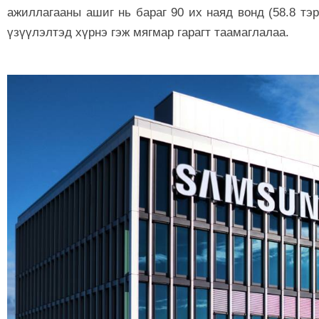
ажиллагааны ашиг нь бараг 90 их наяд вонд (58.8 т
үзүүлэлтэд хүрнэ гэж мягмар гарагт таамаглалаа.