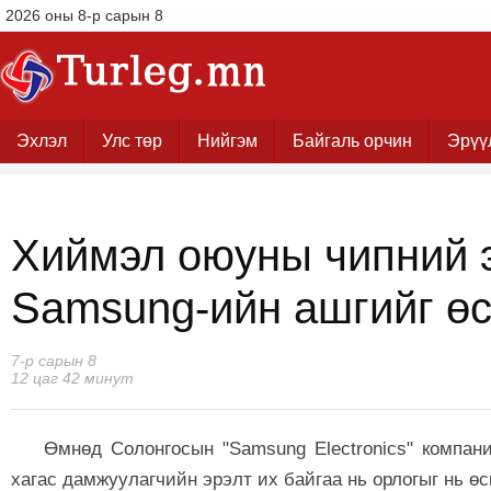
2026 оны 8-р сарын 8
Эхлэл
Улс төр
Нийгэм
Байгаль орчин
Эрүү
Хиймэл оюуны чипний 
Samsung-ийн ашгийг өс
7-р сарын 8
12 цаг 42 минут
Өмнөд Солонгосын "
Samsung Electronics"
компани
хагас дамжуулагчийн эрэлт их байгаа нь орлогыг нь ө