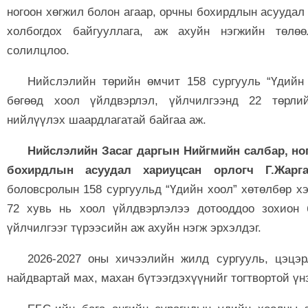
ногоон хөгжил болон агаар, орчны бохирдлын асуудал
холбогдох байгууллага, аж ахуйн нэгжийн төлөө
солилцлоо.
Нийслэлийн төрийн өмчит 158 сургууль “Үдийн 
бөгөөд хоол үйлдвэрлэл, үйлчилгээнд 22 төрлий
нийлүүлэх шаардлагатай байгаа аж.
Нийслэлийн Засаг даргын Нийгмийн салбар, но
бохирдлын асуудал хариуцсан орлогч Г.Жарга
боловсролын 158 сургуульд “Үдийн хоол” хөтөлбөр х
72 хувь нь хоол үйлдвэрлэлээ дотооддоо зохион 
үйлчилгээг түрээсийн аж ахуйн нэгж эрхэлдэг.
2026-2027 оны хичээлийн жилд сургууль, цэцэр
найдвартай мах, махан бүтээгдэхүүнийг тогтвортой үн