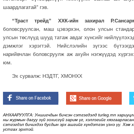
шаардлагатай” гэв.
“Траст трейд” ХХК-ийн захирал Р.Сансар
боловсруулсан, маш цэвэрхэн, олон улсын станда
улсын төслүүд шууд татаж авдаг хүнсийг нийлүүлэхэ
дэмжлэг хэрэгтэй. Нийслэлийн зүгээс бүтээгд
нарийвчлан боловсруулж аж ахуйн нэгжүүдэд хүргэх
юм.
Эх сурвалж: НЗДТГ, ХМОНХХ
АНХААРУУЛГА: Уншигчдын бичсэн сэтгэгдэлд turleg.mn хариуцл
ны журмын дагуу зүй зохисгүй зарим үг, хэллэгийг хязгаарласан
сэтгэгдэл бичихдээ бусдын эрх ашгийг хүндэтгэн үзнэ үү. Хэм 
устгах эрхтэй.