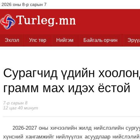
2026 оны 8-р сарын 7
Эхлэл
Улс төр
Нийгэм
Байгаль орчин
Эрүү
Сурагчид үдийн хоолон
грамм мах идэх ёстой
7-р сарын 8
12 цаг 40 минут
2026-2027 оны хичээлийн жилд нийслэлийн сургуу
хүнсний хангамжийг нийлүүлэх асуудлаар нийслэлий