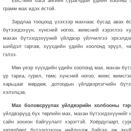
ЕБС-ийн бага ангийн сурагчдын үдийн хоолны за
грамм мах идэх ёстой.
Зардлаа тооцоод үзэхээр махнаас бусад авах ё
бүтээгдэхүүн, хүнсний ногоо, жимсний хэрэглээ х
махан бүтээгдэхүүний үйлдвэр үйлчилгээ эрхэлдэ
шийдэл гаргаж, хүүхдийн үдийн хоолонд эрүүл, ча
гэлээ.
Мөн үеэр хүүхдийн үдийн хоолонд мах, махан бүтээ
үр тариа, гурил, төмс хүнсний ногоо, жимс жимсгэ
харьцааг мөрдөж, дотоодын үйлдвэрлэгчийн бүтэ
хэлэлцэв.
Мах боловсруулах үйлдвэрийн холбооны тэр
үйлдвэрүүд бүх төрлийн мах, махан бүтээгдэхүүнийг 
сайн зохион байгуулалт хэрэгтэй. Хоёрдугаарт, су
хөтөлбөрт бүтээгдэхүүн нийлүүлж байгаа аж аху