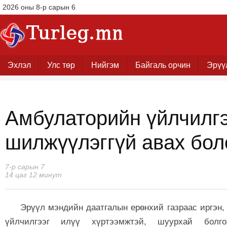
2026 оны 8-р сарын 6
Эхлэл
Улс төр
Нийгэм
Байгаль орчин
Эрүү
Амбулаторийн үйлчилг
шилжүүлэггүй авах бо
7-р сарын 7
14 цаг 12 минут
Эрүүл мэндийн даатгалын ерөнхий газраас иргэн,
үйлчилгээг илүү хүртээмжтэй, шуурхай болг