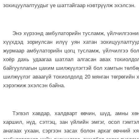
зохицуулалтуудыг үе шаттайгаар нэвтрүүлж эхэлсэн.
Энэ хүрээнд амбулаторийн тусламж, үйлчилгээний
хүүхдэд зориулсан илүү уян хатан зохицуулалтуу
журмаар амбулаторийн цогц тусламж, үйлчилгээ бол
хоёр дахь удаагаа шатлал алгасан авах тохиолд
байгууллагын цахим шилжүүлэгтэй бол хамтын төлбө
шилжүүлэг аваагүй тохиолдолд 20 мянган төгрөгийн 
хэрэгжиж эхэлсэн байна.
Тэгвэл хавдар, халдварт өвчин, шүд, амны хөн
харшил, нүд, сэтгэц, зан үйлийн эмгэг, осол гэмтэ
анагаах ухаан, сэргээн засах болон архаг өвчний х