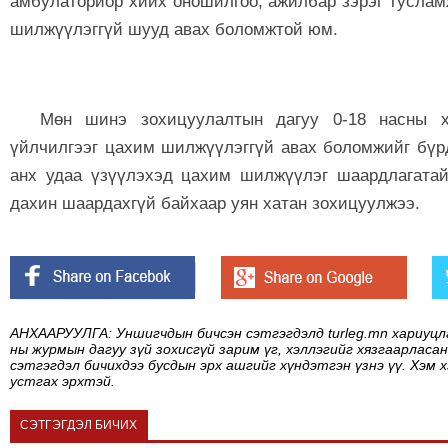
амбулаториор хийх оношилгоо, ажилбар зэрэг туслам
шилжүүлэггүй шууд авах боломжтой юм.
Мөн шинэ зохицуулалтын дагуу 0-18 насны х
үйлчилгээг цахим шилжүүлэггүй авах боломжийг бүр
анх удаа үзүүлэхэд цахим шилжүүлэг шаардлагатай
дахин шаардахгүй байхаар уян хатан зохицуулжээ.
АНХААРУУЛГА: Уншигчдын бичсэн сэтгэгдэлд turleg.mn хариуцл
ны журмын дагуу зүй зохисгүй зарим үг, хэллэгийг хязгаарласан
сэтгэгдэл бичихдээ бусдын эрх ашгийг хүндэтгэн үзнэ үү. Хэм 
устгах эрхтэй.
СЭТГЭГДЭЛ БИЧИХ