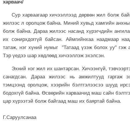
харваач/
Сур харваагаар хичээллээд дөрвөн жил болж бай
жилээс л оролцож байна. Миний хувьд хамгийн анхны
болж байна. Дараа жилээс насанд хүрэгчдийн ангила
их сонирхдоггүй байсан. Аймгийнхаа наадмаар на
татаж, нэг хүний нумыг "Татаад үзэж болох уу" гэж 
Тэр үедээ шар хөдлөөд хичээллэж эхэлсэн.
Эхний нэг жил их шантарсан. Хичээнгүй, тэвчээр
санагдсан. Дараа жилээс нь амжилтууд гаргаж э
тэмцээнд оролцож, хээрийн бэлтгэлээсээ шууд ирсэ
бодохгүй байна. Өсвөрийн харваачид маш сайн бэлтгэ
цар хүрээтэй болж байгаад маш их баяртай байна.
Г.Саруулсанаа