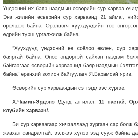
Үндэсний их баяр наадмын өсвөрийн сур харваа өчиг
Энэ жилийн өсвөрийн сур харваанд 21 аймаг, ний
оролцож байна. Оролцогч хүүхдүүдийн тоо өнгөрсө
өдрийн турш үргэлжилж байна.
“Хүүхдүүд үндэсний өв соёлоо өвлөн, сур хар
баяртай байна. Оноо өндөртэй сайхан наадам бол
байгаагаас өсвөрийн харваачид баяр наадмын бэлтгэл
байна" ерөнхий зохион байгуулагч Я.Барамсай ярив.
Өсвөрийн сур харваачдын сэтгэгдлээс хүргэе.
Х.Чамин-Эрдэнэ /
Дунд ангилал,
11 настай, Ор
клубийн харваач/,
Би сур харваагаар хичээллээд зургаан сар болж 
жаахан сандралтай, ээлжээ хүлээгээд сууж байна да