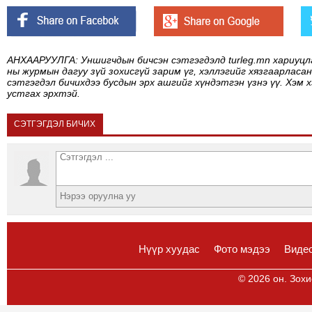
АНХААРУУЛГА: Уншигчдын бичсэн сэтгэгдэлд turleg.mn хариуцл
ны журмын дагуу зүй зохисгүй зарим үг, хэллэгийг хязгаарласан
сэтгэгдэл бичихдээ бусдын эрх ашгийг хүндэтгэн үзнэ үү. Хэм 
устгах эрхтэй.
СЭТГЭГДЭЛ БИЧИХ
Нүүр хуудас
Фото мэдээ
Виде
© 2026 он. Зохи