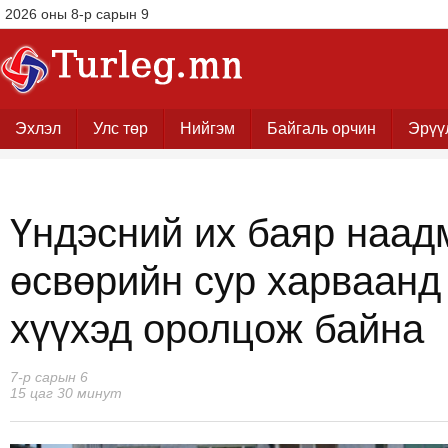
2026 оны 8-р сарын 9
Эхлэл
Улс төр
Нийгэм
Байгаль орчин
Эрүү
Үндэсний их баяр наа
өсвөрийн сур харваанд
хүүхэд оролцож байна
7-р сарын 6
15 цаг 30 минут