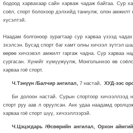
бодоод харвахаар сайн харваж чадаж байгаа. Сур х
соёл, спорт болохоор дэлхийд таниулж, олон амжилт 
хүсэлтэй.
Наадам болгоноор зурагтаар сур харваа үзээд чада
эхэлсэн. Бусад спорт баг хамт олны хичээл зүтгэл ша
өөрөө хичээвэл амжилт гаргаж чадна. Сур харваа на
сургасан. Хүнийг хүмүүжүүлж, Монголынхоо өв соёло
харваа гоё спорт.
Ч.Тэнүүн /Балчир ангилал,
7 настай,
ХУД-ээс ор
Би долоон настай. Сурын спортоор хичээллээд н
спорт руу аав л оруулсан. Анх удаа наадамд оролцо
харваа гоё спорт шүү, хичээллээрэй.
Ч.Цэцэгдарь /Өсвөрийн ангилал, Орхон аймги