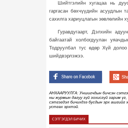
Шийтгэлийн хугацаа нь дуус
гаргасан бөхчүүдийн асуудлын 
сахилга хариуцлагын зөвлөлийн х
Гуравдугаарт, Дэлхийн адуу
байгаатай холбогдуулан уяачд
Тодруулбал тус өдөр Хүй долоо
шийдвэрлэжээ.
АНХААРУУЛГА: Уншигчдын бичсэн сэтгэгд
ны журмын дагуу зүй зохисгүй зарим үг,
сэтгэгдэл бичихдээ бусдын эрх ашгийг 
устгах эрхтэй.
СЭТГЭГДЭЛ БИЧИХ