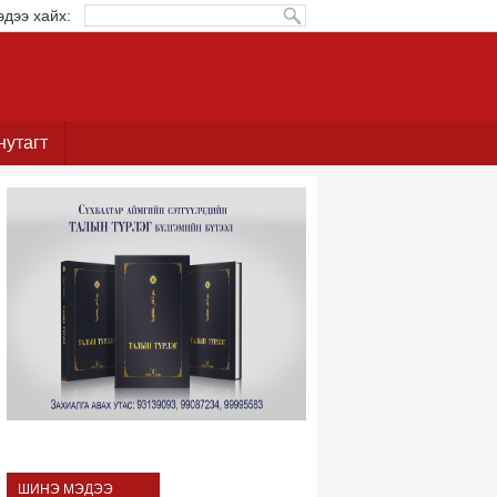
эдээ хайх:
нутагт
ШИНЭ МЭДЭЭ