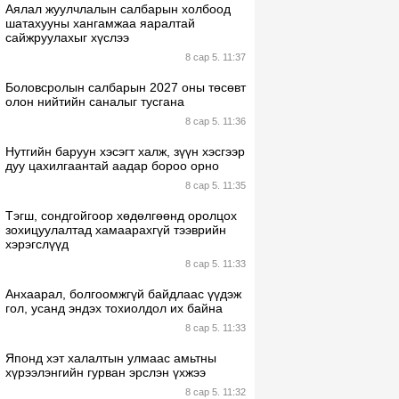
Аялал жуулчлалын салбарын холбоод
шатахууны хангамжаа яаралтай
сайжруулахыг хүслээ
8 сар 5. 11:37
Боловсролын салбарын 2027 оны төсөвт
олон нийтийн саналыг тусгана
8 сар 5. 11:36
Нутгийн баруун хэсэгт халж, зүүн хэсгээр
дуу цахилгаантай аадар бороо орно
8 сар 5. 11:35
Тэгш, сондгойгоор хөдөлгөөнд оролцох
зохицуулалтад хамаарахгүй тээврийн
хэрэгслүүд
8 сар 5. 11:33
Анхаарал, болгоомжгүй байдлаас үүдэж
гол, усанд эндэх тохиолдол их байна
8 сар 5. 11:33
Японд хэт халалтын улмаас амьтны
хүрээлэнгийн гурван эрслэн үхжээ
8 сар 5. 11:32