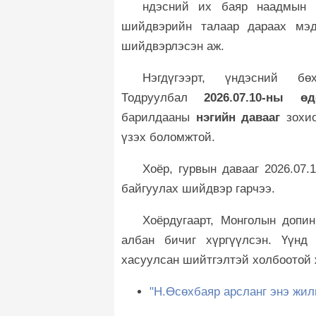
ндэсний их баяр наадмын 
шийдвэрийн талаар дараах мэд
шийдвэрлэсэн аж.
Нэгдүгээрт, үндэсний б
Тодруулбал
2026.07.10-ны 
барилдааны
нэгийн давааг
зохио
үзэх боломжтой.
Хоёр, гурвын давааг 2026.07.
байгуулах шийдвэр гарчээ.
Хоёрдугаарт, Монголын допин
албан бичиг хүргүүлсэн. Үүнд
хасуулсан шийтгэлтэй холбоотой 
"Н.Өсөхбаяр арсланг энэ жи