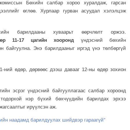
комиссын Бөхийн салбар хороо хуралдаж, гарсан
ээллийг өглөө. Хурлаар гурван асуудал хэлэлцэж
өхийн барилдааны хуваарьт өөрчлөлт оржээ.
өдөр 11-17 цагийн хооронд
үндэсний бөхийн
н байгуулна. Энэ барилдааныг иргэд үнэ төлбөргүй
11-ний өдөр, дөрвөөс дээш давааг 12-ны өдөр зохион
гийн эсрэг үндэсний байгууллагаас салбар хороонд
 тодорхой нэр бүхий бөхчүүдийн барилдах эрхээ
жагсаалтыг ирүүлсэн аж.
лийн наадамд барилдуулах шийдвэр гараагүй"