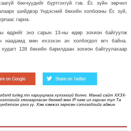
аагүй бөхчүүдийг бүртгэхгүй гэв. Ёс зүйн зөрчил
талаарх шийдвэр Үндэсний бөхийн холбооны Ёс зүй,
урлаас гарна.
ны өдрийг энэ сарын 13-ны өдөр зохион байгуулж
ын наадамд мөн ихээхэн ач холбогдол өгч байна.
 худагт 128 бөхийн барилдаан зохион байгуулахаар
элд turleg.mn хариуцлага хүлээхгүй болно. Манай сайт ХХЗХ-
 хэллэгийг хязгаарласан бөгөөд мөн IP хаяг ил гарсан тул Та
хүндэтгэн үзнэ үү. Хэм хэмжээ зөрчсөн сэтгэгдлийг админ