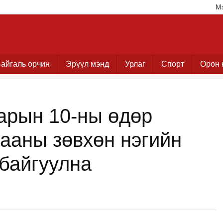
М
айгаль орчин
Эрүүл мэнд
Урлаг
Спорт
Орон 
арын 10-ны өдөр
ааны зөвхөн нэгийн
 байгуулна