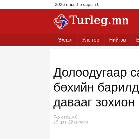
2026 оны 8-р сарын 8
Эхлэл
Улс төр
Нийгэм
Б
Долоодугаар с
бөхийн барилд
давааг зохион
7-р сарын 6
15 цаг 22 минут