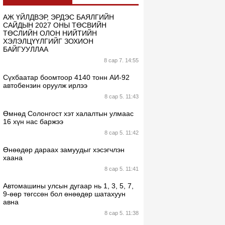
АЖ ҮЙЛДВЭР, ЭРДЭС БАЯЛГИЙН
САЙДЫН 2027 ОНЫ ТӨСВИЙН
ТӨСЛИЙН ОЛОН НИЙТИЙН
ХЭЛЭЛЦҮҮЛГИЙГ ЗОХИОН
БАЙГУУЛЛАА
8 сар 7. 14:55
Сүхбаатар боомтоор 4140 тонн АИ-92
автобензин оруулж ирлээ
8 сар 5. 11:43
Өмнөд Солонгост хэт халалтын улмаас
16 хүн нас баржээ
8 сар 5. 11:42
Өнөөдөр дараах замуудыг хэсэгчлэн
хаана
8 сар 5. 11:41
Автомашины улсын дугаар нь 1, 3, 5, 7,
9-өөр төгссөн бол өнөөдөр шатахуун
авна
8 сар 5. 11:38