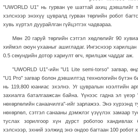
"UWORLD U1" нь гурван үе шаттай ахиц дэвшлийг т
хэлснээр энэхүү цувралд гурван төрлийн робот багт
хувь хүртэл дуурайлган гүйцэтгэх чадвараа.
Мөн 20 гаруй төрлийн сэтгэл хөдлөлийг 90 хуви
хиймэл оюун ухааныг ашигладаг. Ингэснээр харилцан 
0.5 секундийн дотор хариулт өгч, ярилцаж чаддаг аж.
"UWORLD U1"-ийн "U1 Lite semi-torso" загвар, ө
"U1 Pro" загвар болон дэвшилтэд технологийн бүтэн би
нь 119,800 юаниас эхэлнэ. Уг цувралын нээлтийн ар
захиалга баталгаажсан байна. Үүнээс гадна эл үеэ
нөхөрлөлийн санаачилга"-ийг зарлажээ. Энэ хүрээнд т
нөхөрлөл, сэтгэл санааны дэмжлэг үзүүлэх замаар т
туслах зорилгоор хүн дүрст роботоо хандивлах
хэлснээр, эхний ээлжид энэ ондоо багтаан 100 робот 