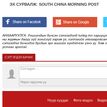
ЭХ СУРВАЛЖ: SOUTH CHINA MORNING POST
АНХААРУУЛГА: Уншигчдын бичсэн сэтгэгдэлд turleg.mn хариуцл
ны журмын дагуу зүй зохисгүй зарим үг, хэллэгийг хязгаарласан
сэтгэгдэл бичихдээ бусдын эрх ашгийг хүндэтгэн үзнэ үү. Хэм 
устгах эрхтэй.
СЭТГЭГДЭЛ БИЧИХ
Нүүр хуудас
Фото мэдээ
Виде