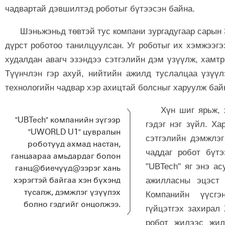
чадвартай дэвшилтэд роботыг бүтээсэн байна.
Шэньжэньд төвтэй тус компани зургадугаар сарын
дүрст роботоо танилцуулсан. Уг роботыг их хэмжээг
худалдан авагч эзэндээ сэтгэлийн дэм үзүүлж, хамтра
Түүнчлэн гэр ахуй, нийтийн ажилд туслалцаа үзүүл
технологийн чадвар хэр ахицтай болсныг харуулж бай
Хүн шиг ярьж, 
"UBTech" компанийн зүгээр
гэдэг нэг зүйл. Ха
"UWORLD U1" цувралын
сэтгэлийн дэмжлэг
роботууд ахмад настан,
чаддаг робот бүтэ
ганцаараа амьдардаг болон
"UBTech" яг энэ ас
ганц биечүүд зэрэг хань
хэрэгтэй байгаа хэн бүхэнд
ажилласны эцэст 
тусалж, дэмжлэг үзүүлэх
Компанийн үүсгэ
болно гэдгийг онцолжээ.
гүйцэтгэх захирал
робот жилээс жил