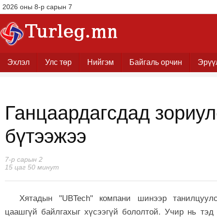
2026 оны 8-р сарын 7
Эхлэл
Улс төр
Нийгэм
Байгаль орчин
Эрүү
Ганцаардагсдад зориул
бүтээжээ
7-р сарын 2
15 цаг 50 минут
Хятадын "UBTech" компани шинээр танилцуулс
цаашгүй байлгахыг хүсээгүй бололтой. Учир нь тэд