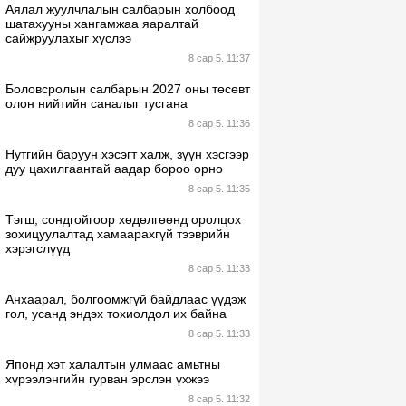
Аялал жуулчлалын салбарын холбоод
шатахууны хангамжаа яаралтай
сайжруулахыг хүслээ
8 сар 5. 11:37
Боловсролын салбарын 2027 оны төсөвт
олон нийтийн саналыг тусгана
8 сар 5. 11:36
Нутгийн баруун хэсэгт халж, зүүн хэсгээр
дуу цахилгаантай аадар бороо орно
8 сар 5. 11:35
Тэгш, сондгойгоор хөдөлгөөнд оролцох
зохицуулалтад хамаарахгүй тээврийн
хэрэгслүүд
8 сар 5. 11:33
Анхаарал, болгоомжгүй байдлаас үүдэж
гол, усанд эндэх тохиолдол их байна
8 сар 5. 11:33
Японд хэт халалтын улмаас амьтны
хүрээлэнгийн гурван эрслэн үхжээ
8 сар 5. 11:32