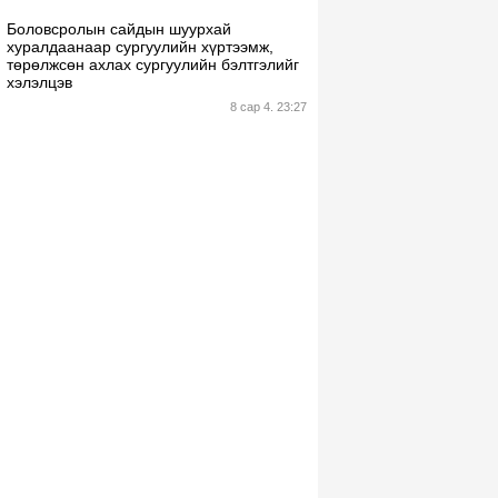
Боловсролын сайдын шуурхай
хуралдаанаар сургуулийн хүртээмж,
төрөлжсөн ахлах сургуулийн бэлтгэлийг
хэлэлцэв
8 сар 4. 23:27