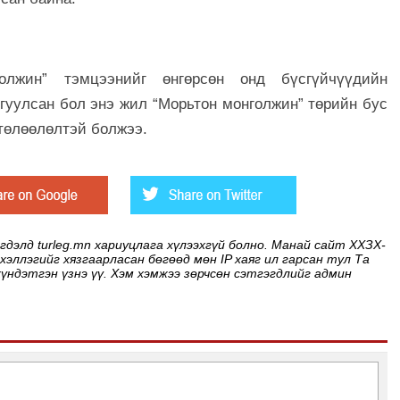
олжин” тэмцээнийг өнгөрсөн онд бүсгүйчүүдийн
йгуулсан бол энэ жил “Морьтон монголжин” төрийн бус
 төлөөлөлтэй болжээ.
элд turleg.mn хариуцлага хүлээхгүй болно. Манай сайт ХХЗХ-
 хэллэгийг хязгаарласан бөгөөд мөн IP хаяг ил гарсан тул Та
хүндэтгэн үзнэ үү. Хэм хэмжээ зөрчсөн сэтгэгдлийг админ