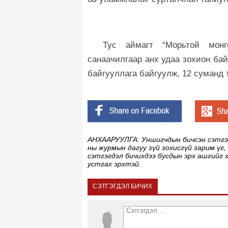
Тус аймагт “Морьтой монг
санаачилгаар анх удаа зохион ба
байгууллага байгуулж, 12 суманд
АНХААРУУЛГА: Уншигчдын бичсэн сэтгэгд
ны журмын дагуу зүй зохисгүй зарим үг,
сэтгэгдэл бичихдээ бусдын эрх ашгийг 
устгах эрхтэй.
СЭТГЭГДЭЛ БИЧИХ