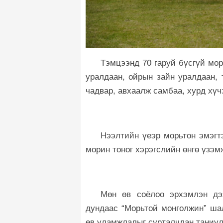
Тэмцээнд 70 гаруй бүсгүй мо
уралдаан, ойрын зайн уралдаан, 
чадвар, авхаалж самбаа, хурд хүч
Нээлтийн үеэр морьтон эмэгт
морин тоног хэрэгслийн өнгө үзэм
Мөн өв соёлоо эрхэмлэн дээ
дундаас “Морьтой монголжин” шал
өв уламжлалыг сурталчлан таниул