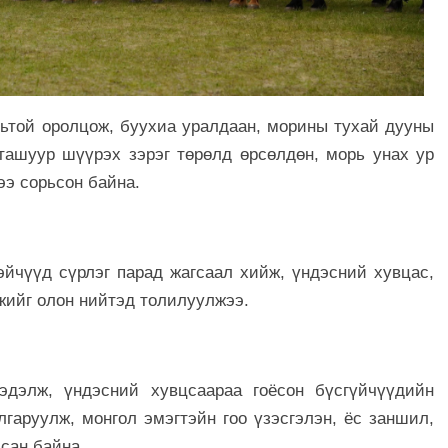
рьтой оролцож, буухиа уралдаан, морины тухай дууны
ташуур шүүрэх зэрэг төрөлд өрсөлдөн, морь унах ур
ээ сорьсон байна.
эйчүүд сүрлэг парад жагсаал хийж, үндэсний хувцас,
жийг олон нийтэд толилуулжээ.
дэлж, үндэсний хувцсаараа гоёсон бүсгүйчүүдийн
гаруулж, монгол эмэгтэйн гоо үзэсгэлэн, ёс заншил,
сан байна.