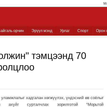
М
айгаль орчин
Эрүүл мэнд
Урлаг
Спорт
Орон 
олжин" тэмцээнд 70
оролцлоо
 уламжлалыг хадгалан хөгжүүлэх, үндэсний өв соёлыг
гол ахуйг сурталчлах зорилготой
“Морьтой