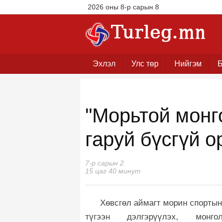
2026 оны 8-р сарын 8
Эхлэл
Улс төр
Нийгэм
Б
"Морьтой монг
гаруй бүсгүй 
7-р сарын 2
15 цаг 40 минут
Хөвсгөл аймагт морин спортын
түгээн дэлгэрүүлэх, мон