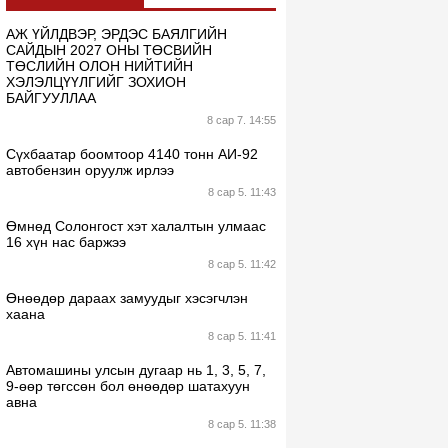
АЖ ҮЙЛДВЭР, ЭРДЭС БАЯЛГИЙН
САЙДЫН 2027 ОНЫ ТӨСВИЙН
ТӨСЛИЙН ОЛОН НИЙТИЙН
ХЭЛЭЛЦҮҮЛГИЙГ ЗОХИОН
БАЙГУУЛЛАА
8 сар 7. 14:55
Сүхбаатар боомтоор 4140 тонн АИ-92
автобензин оруулж ирлээ
8 сар 5. 11:43
Өмнөд Солонгост хэт халалтын улмаас
16 хүн нас баржээ
8 сар 5. 11:42
Өнөөдөр дараах замуудыг хэсэгчлэн
хаана
8 сар 5. 11:41
Автомашины улсын дугаар нь 1, 3, 5, 7,
9-өөр төгссөн бол өнөөдөр шатахуун
авна
8 сар 5. 11:38