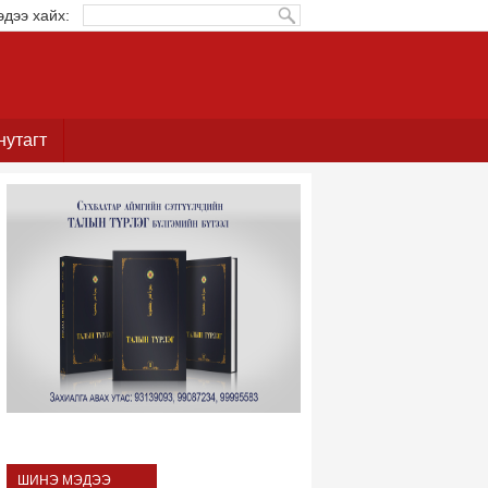
эдээ хайх:
нутагт
ШИНЭ МЭДЭЭ