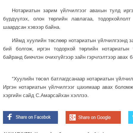
Нотариатын зарим үйлчилгээг авахын тулд ирг
бүрдүүлэх, олон төрлийн лавлагаа, тодорхойлолт 
шаардсан хэвээр байна.
Иймд хуулийн төслөөр нотариатын үйлчилгээнд за
бий болгож, иргэн тодорхой төрлийн нотариатын 
байранд биечлэн очихгүйгээр зайн гэрчлэлтээр авах 
“Хуулийн төсөл батлагдсанаар нотариатын үйлчил
Иргэн нотариатын үйлчилгээг цахимаар авах боломж
хэргийн сайд С.Амарсайхан хэллээ.