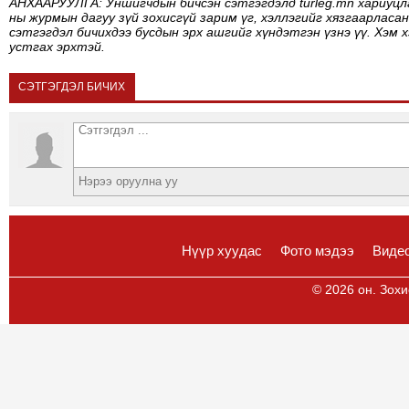
АНХААРУУЛГА: Уншигчдын бичсэн сэтгэгдэлд turleg.mn хариуцл
ны журмын дагуу зүй зохисгүй зарим үг, хэллэгийг хязгаарласан
сэтгэгдэл бичихдээ бусдын эрх ашгийг хүндэтгэн үзнэ үү. Хэм 
устгах эрхтэй.
СЭТГЭГДЭЛ БИЧИХ
Нүүр хуудас
Фото мэдээ
Виде
© 2026 он. Зохи