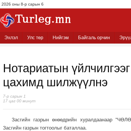
2026 оны 8-р сарын 6
Эхлэл
Улс төр
Нийгэм
Байгаль орчин
Эрүү
Нотариатын үйлчилгээг
цахимд шилжүүлнэ
7-р сарын 1
17 цаг 00 минут
Засгийн газрын өнөөдрийн хуралдаанаар "ЧӨЛӨ
Засгийн газрын тогтоолыг баталлаа.