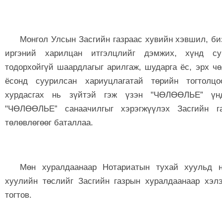
Монгол Улсын Засгийн газраас хувийн хэвшил, биз
иргэний харилцан итгэлцлийг дэмжих, хүнд сур
тодорхойгүй шаардлагыг арилгаж, шударга ёс, эрх ч
ёсонд суурилсан хариуцлагатай төрийн тогтолцо
хурдасгах нь зүйтэй гэж үзэн "ЧӨЛӨӨЛЬЕ” үнд
"ЧӨЛӨӨЛЬЕ” санаачилгыг хэрэгжүүлэх Засгийн га
төлөвлөгөөг баталлаа.
Мөн хуралдаанаар Нотариатын тухай хуульд н
хуулийн төслийг Засгийн газрын хуралдаанаар хэл
тогтов.