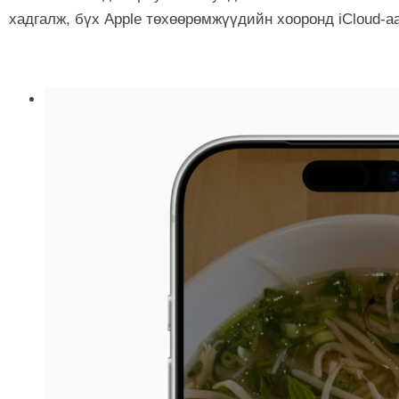
хадгалж, бүх Apple төхөөрөмжүүдийн хооронд iCloud-а