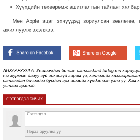
Хүүхдийн төхөөрөмж ашиглалтын тайланг хялбар
Мөн Apple эцэг эхчүүдэд зориулсан зөвлөгөө,
ажиллуулж эхэлжээ.
АНХААРУУЛГА: Уншигчдын бичсэн сэтгэгдэлд turleg.mn хариуцл
ны журмын дагуу зүй зохисгүй зарим үг, хэллэгийг хязгаарласан
сэтгэгдэл бичихдээ бусдын эрх ашгийг хүндэтгэн үзнэ үү. Хэм 
устгах эрхтэй.
СЭТГЭГДЭЛ БИЧИХ