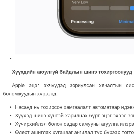
Хүүхдийн аюулгүй байдлын шинэ тохиргоонууд
Apple эцэг эхчүүдэд зориулсан хяналтын си
боломжуудын хүрээнд:
Насанд нь тохирсон хамгаалалт автоматаар идэв
Хүүхэд шинэ хүнтэй харилцах бүрт эцэг эхээс з
Хүчирхийлэл болон садар самууны агуулга илэрв
Өдөрт ашиглах хугацааг ангилал тус бүрээр тогт