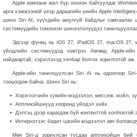
Apple компани жил бүр зохион байгуулдаг Worldw
арга хэмжээний үеэр дараагийн үеийн Apple Intellige
шинэ Siri AI, хүүхдийн аюулгүй байдлыг хамгаалах
системүүдийн томоохон шинэчлэлүүдээ танилцууллаа
Эдгээр функц нь iOS 27, iPadOS 27, macOS 27, w
үйлдлийн системүүдэд нэвтрэх бөгөөд Apple-ийн
найдвартай, хэрэглэхэд хялбар болгох зорилготой аж.
Apple-ийн танилцуулсан Siri AI нь одоогоор Si
тооцогдож байна. Шинэ Siri нь:
Хэрэглэгчийн хувийн мэдээлэл, мессеж, мэйл, зу
Аппликэйшнүүд хооронд үйлдэл хийх
Дэлгэц дээр харагдаж буй контенттой холбоотой 
Интернэтээс бодит цагийн мэдээлэл авч боловср
Мөн Siri-д зориулсан тусдаа аппликэйшн бий 