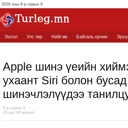
2026 оны 8-р сарын 9
Эхлэл
Улс төр
Нийгэм
Байгаль орчин
Эрүү
Apple шинэ үеийн хийм
ухаант Siri болон бусад
шинэчлэлүүдээ танилц
6-р сарын 9
15 цаг 09 минут