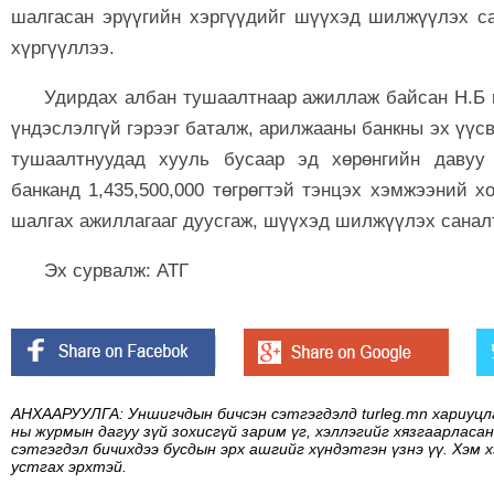
шалгасан эрүүгийн хэргүүдийг шүүхэд шилжүүлэх са
хүргүүллээ.
Удирдах албан тушаалтнаар ажиллаж байсан Н.Б 
үндэслэлгүй гэрээг баталж, арилжааны банкны эх үүс
тушаалтнуудад хууль бусаар эд хөрөнгийн давуу
банканд 1,435,500,000 төгрөгтэй тэнцэх хэмжээний 
шалгах ажиллагааг дуусгаж, шүүхэд шилжүүлэх саналт
Эх сурвалж: АТГ
АНХААРУУЛГА: Уншигчдын бичсэн сэтгэгдэлд turleg.mn хариуцл
ны журмын дагуу зүй зохисгүй зарим үг, хэллэгийг хязгаарласан
сэтгэгдэл бичихдээ бусдын эрх ашгийг хүндэтгэн үзнэ үү. Хэм 
устгах эрхтэй.