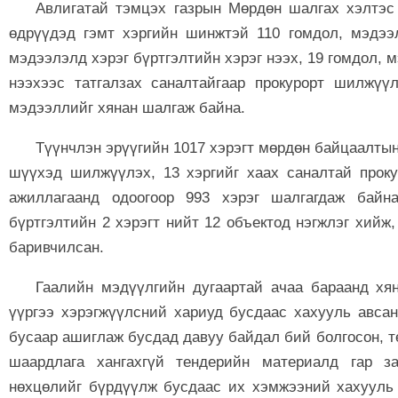
Авлигатай тэмцэх газрын Мөрдөн шалгах хэлтэс 
өдрүүдэд гэмт хэргийн шинжтэй 110 гомдол, мэдээл
мэдээлэлд хэрэг бүртгэлтийн хэрэг нээх, 19 гомдол, 
нээхээс татгалзах саналтайгаар прокурорт шилжүүл
мэдээллийг хянан шалгаж байна.
Түүнчлэн эрүүгийн 1017 хэрэгт мөрдөн байцаалтын
шүүхэд шилжүүлэх, 13 хэргийг хаах саналтай проку
ажиллагаанд одоогоор 993 хэрэг шалгагдаж байна
бүртгэлтийн 2 хэрэгт нийт 12 объектод нэгжлэг хийж
баривчилсан.
Гаалийн мэдүүлгийн дугаартай ачаа бараанд хя
үүргээ хэрэгжүүлсний хариуд бусдаас хахууль авсан
бусаар ашиглаж бусдад давуу байдал бий болгосон, т
шаардлага хангахгүй тендерийн материалд гар з
нөхцөлийг бүрдүүлж бусдаас их хэмжээний хахууль 