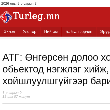
2026 оны 8-р сарын 7
Эхлэл
Улс төр
Нийгэм
Байгаль орчин
Эрүү
АТГ: Өнгөрсөн долоо хо
обьектод нэгжлэг хийж,
хойшлуулшгүйгээр бар
6-р сарын 9
15 цаг 07 минут