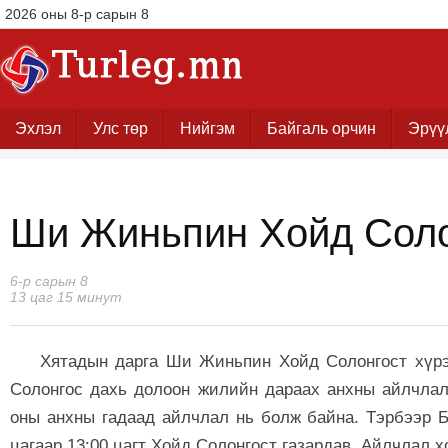
2026 оны 8-р сарын 8
Эхлэл
Улс төр
Нийгэм
Байгаль орчин
Эрүү
Ши Жиньпин Хойд Соло
6-р сарын 8
13 цаг 15 минут
Хятадын дарга Ши Жиньпин Хойд Солонгост хүрэ
Солонгос дахь долоон жилийн дараах анхны айлчлал
оны анхны гадаад айлчлал нь болж байна. Тэрбээр Б
цагаар 13:00 цагт Хойд Солонгост газардав. Айлчлал х