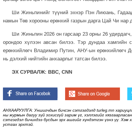
Ши Жиньпинийг түүний эхнэр Пэн Лиюань, Гадаад
намын Төв хорооны ерөнхий газрын дарга Цай Чи нар 
Ши Жиньпин 2026 он гарсаар 23 орны 26 удирдагч
орондоо хүлээн авсан билээ. Тэр дундаа хамгийн 
ерөнхийлөгч Владимир Путин, АНУ-ын ерөнхийлөгч Д
нь дэлхий нийтийн анхаарлыг татсан билээ.
ЭХ СУРВАЛЖ: BBC, CNN
АНХААРУУЛГА: Уншигчдын бичсэн сэтгэгдэлд turleg.mn хариуцл
ны журмын дагуу зүй зохисгүй зарим үг, хэллэгийг хязгаарласан
сэтгэгдэл бичихдээ бусдын эрх ашгийг хүндэтгэн үзнэ үү. Хэм 
устгах эрхтэй.