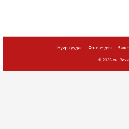
Нүүр хуудас
Фото мэдээ
Виде
© 2026 он. Зохи