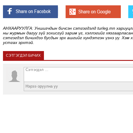
АНХААРУУЛГА: Уншигчдын бичсэн сэтгэгдэлд turleg.mn хариуцл
ны журмын дагуу зүй зохисгүй зарим үг, хэллэгийг хязгаарласан
сэтгэгдэл бичихдээ бусдын эрх ашгийг хүндэтгэн үзнэ үү. Хэм 
устгах эрхтэй.
СЭТГЭГДЭЛ БИЧИХ