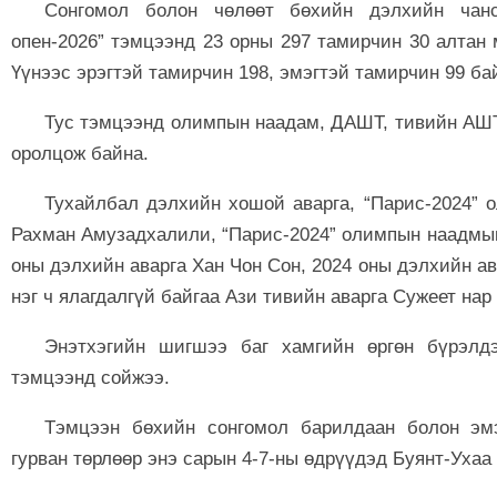
Сонгомол болон чөлөөт бөхийн дэлхийн чанс
опен-2026” тэмцээнд 23 орны 297 тамирчин 30 алтан
Үүнээс эрэгтэй тамирчин 198, эмэгтэй тамирчин 99 б
Тус тэмцээнд олимпын наадам, ДАШТ, тивийн АШТ
оролцож байна.
Тухайлбал дэлхийн хошой аварга, “Парис-2024” 
Рахман Амузадхалили, “Парис-2024” олимпын наадмын
оны дэлхийн аварга Хан Чон Сон, 2024 оны дэлхийн ав
нэг ч ялагдалгүй байгаа Ази тивийн аварга Сужеет на
Энэтхэгийн шигшээ баг хамгийн өргөн бүрэлд
тэмцээнд сойжээ.
Тэмцээн бөхийн сонгомол барилдаан болон эмэ
гурван төрлөөр энэ сарын 4-7-ны өдрүүдэд Буянт-Ухаа