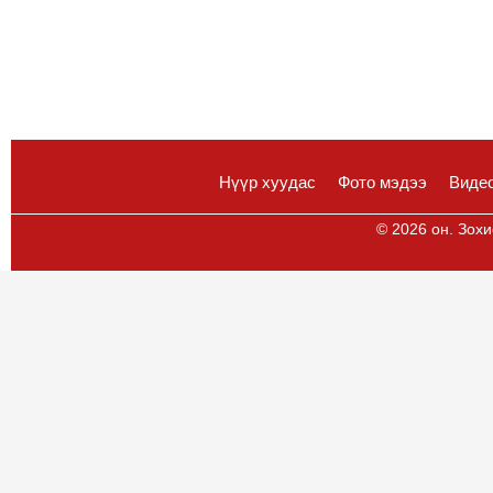
Нүүр хуудас
Фото мэдээ
Виде
© 2026 он. Зохи