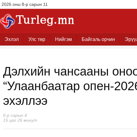
2026 оны 8-р сарын 11
Эхлэл
Улс төр
Нийгэм
Байгаль орчин
Эрүү
Дэлхийн чансааны оноо
“Улаанбаатар опен-202
эхэллээ
6-р сарын 4
15 цаг 26 минут