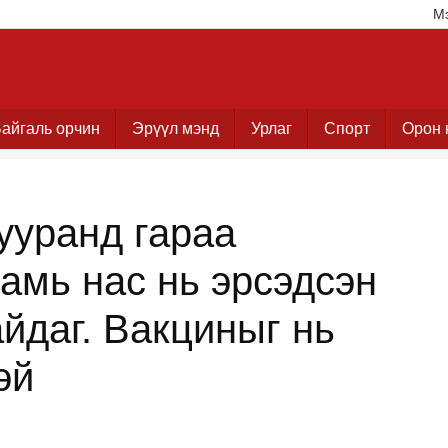
М
айгаль орчин
Эрүүл мэнд
Урлаг
Спорт
Орон 
ууранд гараа
амь нас нь эрсэдсэн
йдаг. Вакциныг нь
эй