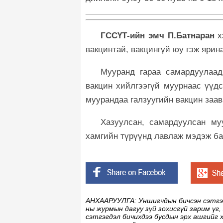
ГССҮТ-ийн эмч П.Батнаран
х
вакцинтай, вакцингүй юу гэж ярин
Мууранд гараа самардуулаад
вакцин хийлгээгүй муурнаас үүдс
муурандаа галзуугийн вакцин заав
Хазуулсан, самардуулсан муу
хамгийн түрүүнд лавлаж мэдэж ба
АНХААРУУЛГА: Уншигчдын бичсэн сэтгэгд
ны журмын дагуу зүй зохисгүй зарим үг,
сэтгэгдэл бичихдээ бусдын эрх ашгийг 