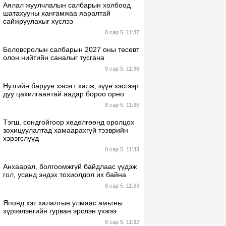
Аялал жуулчлалын салбарын холбоод
шатахууны хангамжаа яаралтай
сайжруулахыг хүслээ
8 сар 5. 11:37
Боловсролын салбарын 2027 оны төсөвт
олон нийтийн саналыг тусгана
8 сар 5. 11:36
Нутгийн баруун хэсэгт халж, зүүн хэсгээр
дуу цахилгаантай аадар бороо орно
8 сар 5. 11:35
Тэгш, сондгойгоор хөдөлгөөнд оролцох
зохицуулалтад хамаарахгүй тээврийн
хэрэгслүүд
8 сар 5. 11:33
Анхаарал, болгоомжгүй байдлаас үүдэж
гол, усанд эндэх тохиолдол их байна
8 сар 5. 11:33
Японд хэт халалтын улмаас амьтны
хүрээлэнгийн гурван эрслэн үхжээ
8 сар 5. 11:32