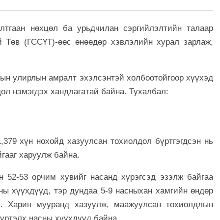
лтгаан нөхцөл ба урьдчилан сэргийлэлтийн талаар
 Төв (ГССҮТ)-өөс өнөөдөр хэвлэлийн хурал зарлаж,
дын улирлын амралт эхэлсэнтэй холбоотойгоор хүүхэд
ол нэмэгдэх хандлагатай байна. Тухалбал:
,379 хүн нохойд хазуулсан тохиолдол бүртгэгдсэн нь
йгааг харуулж байна.
 52-53 орчим хувийг насанд хүрэгсэд эзэлж байгаа
сны хүүхдүүд, тэр дундаа 5-9 насныхан хамгийн өндөр
э. Харин мууранд хазуулж, маажуулсан тохиолдлын
хүртэлх насны хүүхдүүд байна.