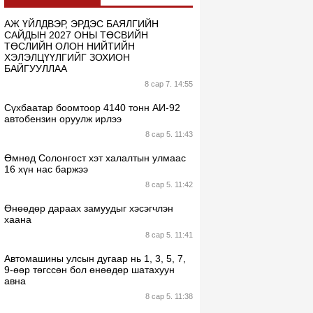
АЖ ҮЙЛДВЭР, ЭРДЭС БАЯЛГИЙН
САЙДЫН 2027 ОНЫ ТӨСВИЙН
ТӨСЛИЙН ОЛОН НИЙТИЙН
ХЭЛЭЛЦҮҮЛГИЙГ ЗОХИОН
БАЙГУУЛЛАА
8 сар 7. 14:55
Сүхбаатар боомтоор 4140 тонн АИ-92
автобензин оруулж ирлээ
8 сар 5. 11:43
Өмнөд Солонгост хэт халалтын улмаас
16 хүн нас баржээ
8 сар 5. 11:42
Өнөөдөр дараах замуудыг хэсэгчлэн
хаана
8 сар 5. 11:41
Автомашины улсын дугаар нь 1, 3, 5, 7,
9-өөр төгссөн бол өнөөдөр шатахуун
авна
8 сар 5. 11:38