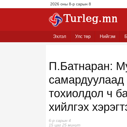
2026 оны 8-р сарын 8
Эхлэл
Улс төр
Нийгэм
Б
П.Батнаран: М
самардуулаад 
тохиолдол ч ба
хийлгэх хэрэгт
6-р сарын 4
15 цаг 25 минут