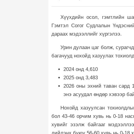
Хүүхдийн осол, гэмтлийн ша
Гэмтэл Согог Судлалын Үндэсний
дараах мэдээллийг хүргэлээ.
Урин дулаан цаг болж, сурагч
багачууд нохойд хазуулах тохиолд
2024 онд 4,610
2025 онд 3,483
2026 оны эхний таван сард 1
энэ асуудал өндөр хэвээр ба
Нохойд хазуулсан тохиолдлын
бол 43-46 орчим хувь нь 0-18 на
хувийг эзэлж байгааг мэдээллэ
дийлэнх буюу 56-60 хувь нь 0-18 