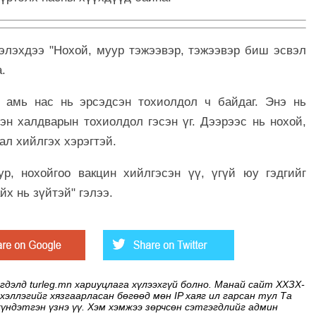
элэхдээ "Нохой, муур тэжээвэр, тэжээвэр биш эсвэл
а.
 амь нас нь эрсэдсэн тохиолдол ч байдаг. Энэ нь
эн халдварын тохиолдол гэсэн үг. Дээрээс нь нохой,
ал хийлгэх хэрэгтэй.
р, нохойгоо вакцин хийлгэсэн үү, үгүй юу гэдгийг
йх нь зүйтэй" гэлээ.
элд turleg.mn хариуцлага хүлээхгүй болно. Манай сайт ХХЗХ-
 хэллэгийг хязгаарласан бөгөөд мөн IP хаяг ил гарсан тул Та
хүндэтгэн үзнэ үү. Хэм хэмжээ зөрчсөн сэтгэгдлийг админ