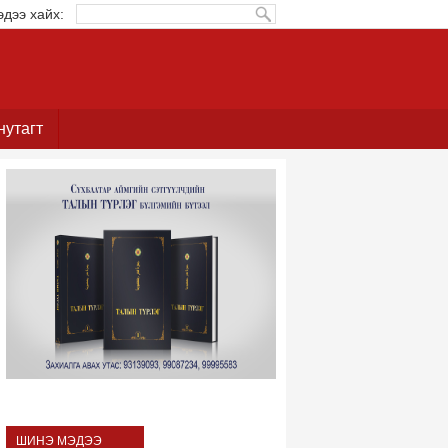
эдээ хайх:
нутагт
ШИНЭ МЭДЭЭ