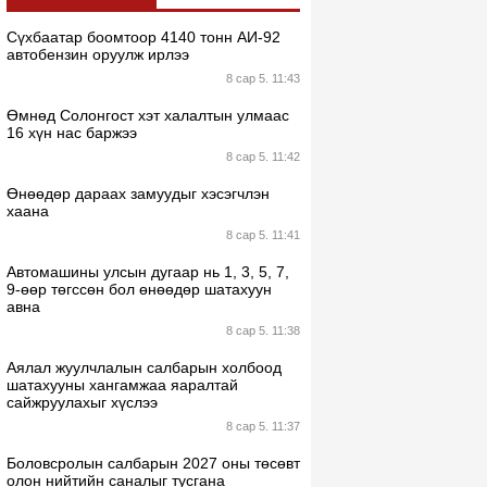
Сүхбаатар боомтоор 4140 тонн АИ-92
автобензин оруулж ирлээ
8 сар 5. 11:43
Өмнөд Солонгост хэт халалтын улмаас
16 хүн нас баржээ
8 сар 5. 11:42
Өнөөдөр дараах замуудыг хэсэгчлэн
хаана
8 сар 5. 11:41
Автомашины улсын дугаар нь 1, 3, 5, 7,
9-өөр төгссөн бол өнөөдөр шатахуун
авна
8 сар 5. 11:38
Аялал жуулчлалын салбарын холбоод
шатахууны хангамжаа яаралтай
сайжруулахыг хүслээ
8 сар 5. 11:37
Боловсролын салбарын 2027 оны төсөвт
олон нийтийн саналыг тусгана