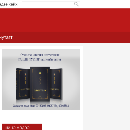
эдээ хайх:
нутагт
ШИНЭ МЭДЭЭ