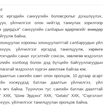
ос иргэдийн санхүүгийн боловсролыг дээшлүүлэх,
үүн, үйлчилгээг олон нийтэд таниулах зорилгоор
э удирдъя” санхүүгийн салбарын өдөрлөгийг өнөөдөр
йгуулж байна.
зохицуулах хорооны зохицуулалттай салбаруудын үйл
дэхүүн, үйлчилгээг иргэдэд танилцуулж, хөрөнгө
үлэгчдийн санал хүсэлтийг сонсон, зөвлөгөө мэдээлэл
жлийн холбоод болон дэд бүтцийн байгууллагуудын
лагатай мэдээлэл хүргэн ажиллаж байгаа юм.
даалтын сангийн хамт олон оролцож, 10 дугаар асарт
йн нэгжүүдэд батлан даалтын үйлчилгээ, үйл
 өгч байна. Түүнчлэн тус сангийн батлан даалттай
” ХХК, “Шим Эрдэнэ” ХХК, “Gelato” ХХК, “Сэргэлэнт
эхүүн, үйлчилгээг танилцуулан оролцож байна.