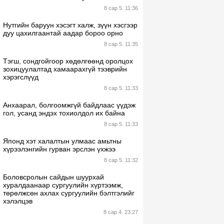
8 сар 5. 11:36
Нутгийн баруун хэсэгт халж, зүүн хэсгээр
дуу цахилгаантай аадар бороо орно
8 сар 5. 11:35
Тэгш, сондгойгоор хөдөлгөөнд оролцох
зохицуулалтад хамаарахгүй тээврийн
хэрэгслүүд
8 сар 5. 11:33
Анхаарал, болгоомжгүй байдлаас үүдэж
гол, усанд эндэх тохиолдол их байна
8 сар 5. 11:33
Японд хэт халалтын улмаас амьтны
хүрээлэнгийн гурван эрслэн үхжээ
8 сар 5. 11:32
Боловсролын сайдын шуурхай
хуралдаанаар сургуулийн хүртээмж,
төрөлжсөн ахлах сургуулийн бэлтгэлийг
хэлэлцэв
8 сар 4. 23:27