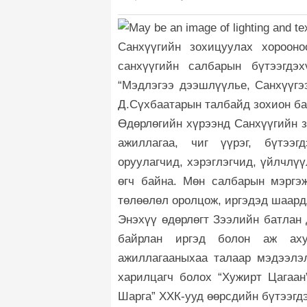
Санхүүгийн зохицуулах хорооно
санхүүгийн салбарын бүтээгдэх
“Мэдлэгээ дээшлүүлье, Санхүүгэ
Д.Сүхбаатарын талбайд зохион ба
Өдөрлөгийн хүрээнд Санхүүгийн 
ажиллагаа, чиг үүрэг, бүтээг
оруулагчид, хэрэглэгчид, үйлчлү
өгч байна. Мөн салбарын мэргэ
төлөөлөл оролцож, иргэдэд шаард
Энэхүү өдөрлөгт Зээлийн батлан 
байрлан иргэд болон аж аху
ажиллагааныхаа талаар мэдээлэл
харилцагч болох “Хужирт Цагаан
Шарга” ХХК-ууд өөрсдийн бүтээгд