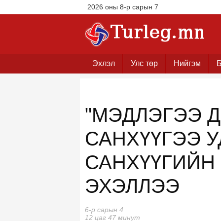
2026 оны 8-р сарын 7
Эхлэл
Улс төр
Нийгэм
Б
"МЭДЛЭГЭЭ 
САНХҮҮГЭЭ У
САНХҮҮГИЙН
ЭХЭЛЛЭЭ
6-р сарын 4
12 цаг 47 минут