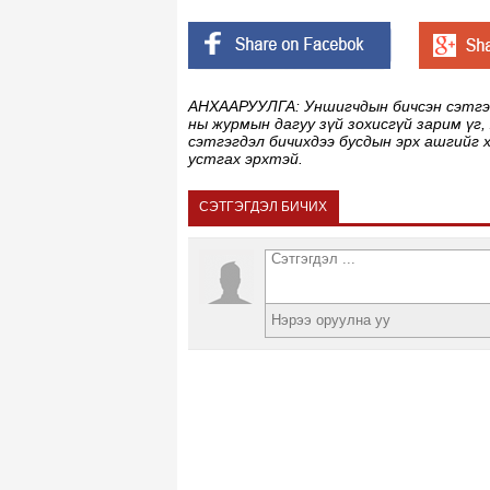
АНХААРУУЛГА: Уншигчдын бичсэн сэтгэгд
ны журмын дагуу зүй зохисгүй зарим үг,
сэтгэгдэл бичихдээ бусдын эрх ашгийг 
устгах эрхтэй.
СЭТГЭГДЭЛ БИЧИХ