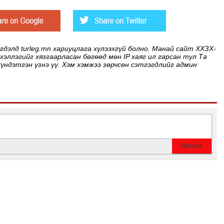
элд turleg.mn хариуцлага хүлээхгүй болно. Манай сайт ХХЗХ-
 хэллэгийг хязгаарласан бөгөөд мөн IP хаяг ил гарсан тул Та
хүндэтгэн үзнэ үү. Хэм хэмжээ зөрчсөн сэтгэгдлийг админ