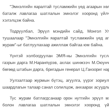
"Эмнэлгийн яаралтай тусламжийн үед агаарын хөл
баталж
лавлагаа шатлалын эмнэлэг хооронд үйлч
хэлэлцэж байна.
Тодруулбал, Эрүүл мэндийн сайд, Монгол У
тушаалаар "Эмнэлгийн яаралтай тусламжийн үед аг
журам"-ыг батлуулахаар ажиллаж байгаа юм байна.
Үүнтэй холбогдуулан ЭМЯ-ны Эмнэлгийн тусл
газрын дарга М.Наранпүрэв, ахлах шинжээч М.Оюунч
бөгөөд штабын дарга, бригадын генерал Ц.Ганзориг на
Уулзалтаар журмын бүтэц, агуулга, үүрэг зориул
шаардлагын талаар санал солилцож, анхаарах асуудл
Тус журам батлагдсанаар орон нутгийн эрүүл м
болон лавлагаа шатлалын эмнэлэг хооронд үй