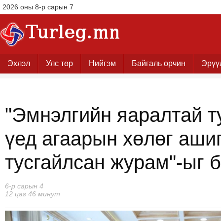
2026 оны 8-р сарын 7
Эхлэл
Улс төр
Нийгэм
Байгаль орчин
Эрүү
"Эмнэлгийн яаралтай 
үед агаарын хөлөг аши
тусгайлсан журам"-ыг 
6-р сарын 4
12 цаг 46 минут