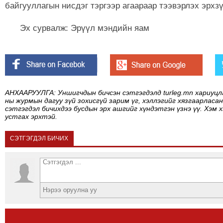
байгууллагын нисдэг тэргээр агаараар тээвэрлэх эрхз
Эх сурвалж: Эрүүл мэндийн яам
АНХААРУУЛГА: Уншигчдын бичсэн сэтгэгдэлд turleg.mn хариуцл
ны журмын дагуу зүй зохисгүй зарим үг, хэллэгийг хязгаарласан
сэтгэгдэл бичихдээ бусдын эрх ашгийг хүндэтгэн үзнэ үү. Хэм 
устгах эрхтэй.
СЭТГЭГДЭЛ БИЧИХ