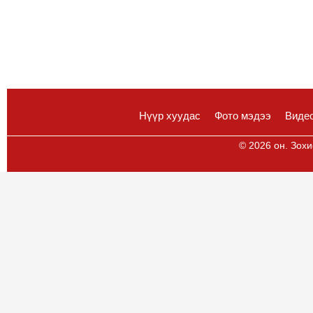
Нүүр хуудас
Фото мэдээ
Виде
© 2026 он. Зохи