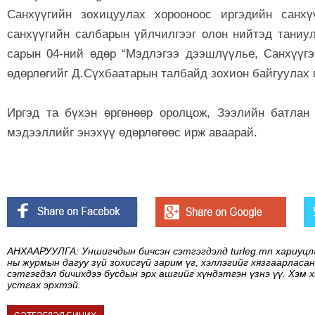
Санхүүгийн зохицуулах хорооноос иргэдийн санхү
санхүүгийн салбарын үйлчилгээг олон нийтэд таниул
сарын 04-ний өдөр “Мэдлэгээ дээшлүүлье, Санхүүгэ
өдөрлөгийг Д.Сүхбаатарын талбайд зохион байгуулах 
Иргэд та бүхэн өргөнөөр оролцож, Зээлийн батлан
мэдээллийг энэхүү өдөрлөгөөс ирж аваарай.
АНХААРУУЛГА: Уншигчдын бичсэн сэтгэгдэлд turleg.mn хариуцл
ны журмын дагуу зүй зохисгүй зарим үг, хэллэгийг хязгаарласан
сэтгэгдэл бичихдээ бусдын эрх ашгийг хүндэтгэн үзнэ үү. Хэм 
устгах эрхтэй.