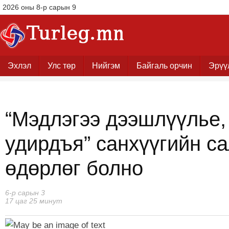
2026 оны 8-р сарын 9
Эхлэл
Улс төр
Нийгэм
Байгаль орчин
Эрүү
“Мэдлэгээ дээшлүүлье,
удирдъя” санхүүгийн с
өдөрлөг болно
6-р сарын 3
17 цаг 25 минут