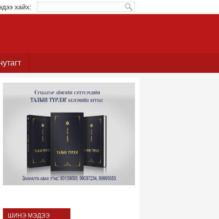
эдээ хайх:
нутагт
ШИНЭ МЭДЭЭ