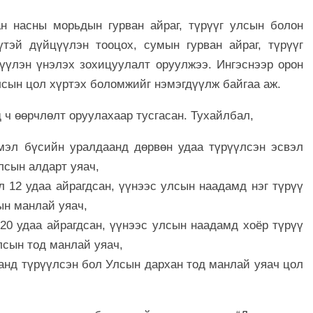
н насны морьдын гурван айраг, түрүүг улсын болон
үтэй дүйцүүлэн тооцох, сумын гурван айраг, түрүүг
цүүлэн үнэлэх зохицуулалт оруулжээ. Ингэснээр орон
лсын цол хүртэх боломжийг нэмэгдүүлж байгаа аж.
ч өөрчлөлт оруулахаар тусгасан. Тухайлбал,
эл бүсийн уралдаанд дөрвөн удаа түрүүлсэн эсвэл
лсын алдарт уяач,
л 12 удаа айрагдсан, үүнээс улсын наадамд нэг түрүү
ын манлай уяач,
20 удаа айрагдсан, үүнээс улсын наадамд хоёр түрүү
лсын тод манлай уяач,
анд түрүүлсэн бол Улсын дархан тод манлай уяач цол