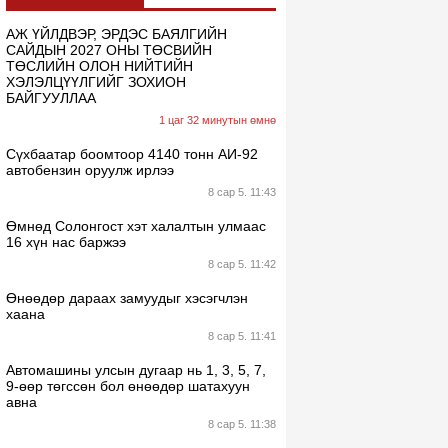
АЖ ҮЙЛДВЭР, ЭРДЭС БАЯЛГИЙН
САЙДЫН 2027 ОНЫ ТӨСВИЙН
ТӨСЛИЙН ОЛОН НИЙТИЙН
ХЭЛЭЛЦҮҮЛГИЙГ ЗОХИОН
БАЙГУУЛЛАА
1 цаг 32 минутын өмнө
Сүхбаатар боомтоор 4140 тонн АИ-92
автобензин оруулж ирлээ
8 сар 5. 11:43
Өмнөд Солонгост хэт халалтын улмаас
16 хүн нас баржээ
8 сар 5. 11:42
Өнөөдөр дараах замуудыг хэсэгчлэн
хаана
8 сар 5. 11:41
Автомашины улсын дугаар нь 1, 3, 5, 7,
9-өөр төгссөн бол өнөөдөр шатахуун
авна
8 сар 5. 11:38