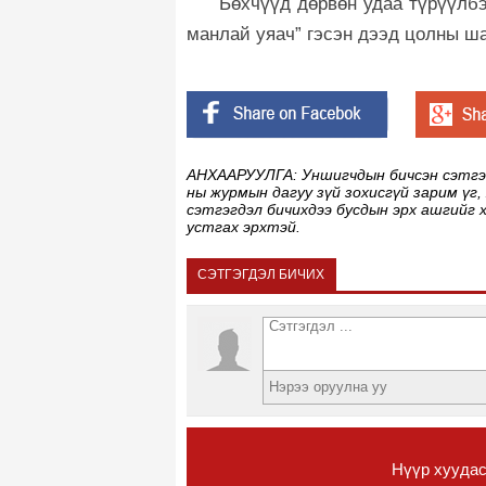
Бөхчүүд дөрвөн удаа түрүүлбэ
манлай уяач” гэсэн дээд цолны ша
АНХААРУУЛГА: Уншигчдын бичсэн сэтгэгд
ны журмын дагуу зүй зохисгүй зарим үг,
сэтгэгдэл бичихдээ бусдын эрх ашгийг 
устгах эрхтэй.
СЭТГЭГДЭЛ БИЧИХ
Нүүр хууда