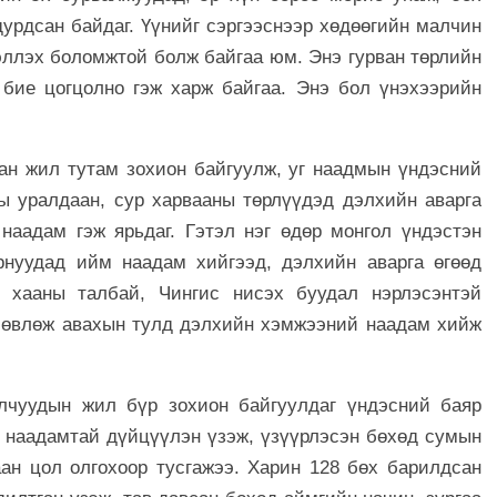
дурдсан байдаг. Үүнийг сэргээснээр хөдөөгийн малчин
эллэх боломжтой болж байгаа юм. Энэ гурван төрлийн
 бие цогцолно гэж харж байгаа. Энэ бол үнэхээрийн
ан жил тутам зохион байгуулж, уг наадмын үндэсний
ы уралдаан, сур харвааны төрлүүдэд дэлхийн аварга
наадам гэж ярьдаг. Гэтэл нэг өдөр монгол үндэстэн
рнуудад ийм наадам хийгээд, дэлхийн аварга өгөөд
 хааны талбай, Чингис нисэх буудал нэрлэсэнтэй
 өвлөж авахын тулд дэлхийн хэмжээний наадам хийж
лчуудын жил бүр зохион байгуулдаг үндэсний баяр
 наадамтай дүйцүүлэн үзэж, үзүүрлэсэн бөхөд сумын
ан цол олгохоор тусгажээ. Харин 128 бөх барилдсан