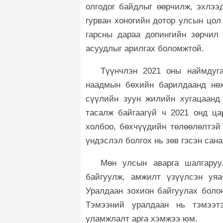
олгодог байдлыг өөрчилж, эхлээ
гурван хоногийн дотор улсын цол
гарсны дараа допингийн зөрчил 
асуудлыг арилгах боломжтой.
Түүнчлэн 2021 оны наймдуга
наадмын бөхийн барилдаанд нөх
сүүлийн зуун жилийн хугацаанд
тасалж байгаагүй ч 2021 онд ц
холбоо, бөхчүүдийн төлөөлөлтэй
үндэслэл болгох нь зөв гэсэн сан
Мөн улсын аварга шалгаруу
байгуулж, амжилт үзүүлсэн уяа
Уралдаан зохион байгуулах болон
Тэмээний уралдаан нь тэмээт
уламжлалт арга хэмжээ юм.