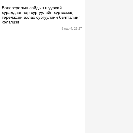
Боловсролын сайдын шуурхай
хуралдаанаар сургуулийн хүртээмж,
төрөлжсөн ахлах сургуулийн бэлтгэлийг
хэлэлцэв
8 сар 4. 23:27