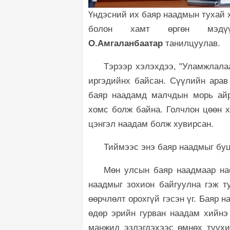
Үндэсний их баяр наадмын тухай 
болон хамт өргөн мэдү
О.Амгаланбаатар
танилцуулав.
Тэрээр хэлэхдээ, "Уламжлала
иргэдийнх байсан. Сүүлийн арав
баяр наадамд малчдын морь айр
хомс болж байна. Голчлон цөөн 
цэнгэл наадам болж хувирсан.
Тиймээс энэ баяр наадмыг бу
Мөн улсын баяр наадмаар нас
наадмыг зохион байгуулна гэж т
өөрчлөлт орохгүй гэсэн үг. Баяр 
өдөр эрийн гурван наадам хийнэ
манжид эзлэгдэхээс өмнөх түүхи