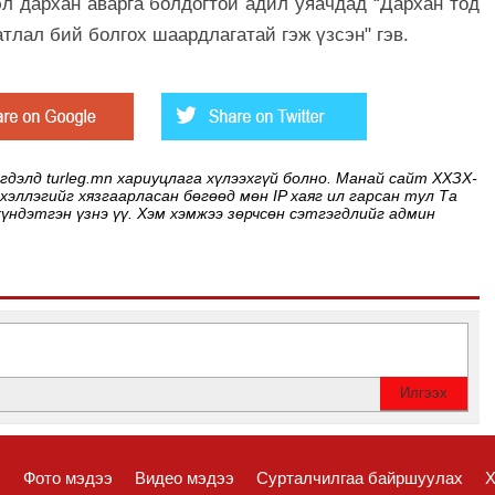
л дархан аварга болдогтой адил уяачдад “Дархан тод
тлал бий болгох шаардлагатай гэж үзсэн" гэв.
элд turleg.mn хариуцлага хүлээхгүй болно. Манай сайт ХХЗХ-
 хэллэгийг хязгаарласан бөгөөд мөн IP хаяг ил гарсан тул Та
хүндэтгэн үзнэ үү. Хэм хэмжээ зөрчсөн сэтгэгдлийг админ
с
Фото мэдээ
Видео мэдээ
Сурталчилгаа байршуулах
Х