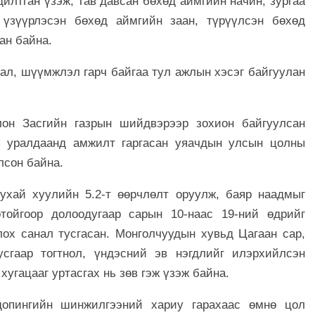
илтган үзэж, тав давсан бөхөд аймгийн начин, зургаа
 үзүүрлэсэн бөхөд аймгийн заан, түрүүлсэн бөхөд
ан байна.
ал, шүүмжлэл гарч байгаа тул ажлын хэсэг байгуулан
он Засгийн газрын шийдвэрээр зохион байгуулсан
 уралдаанд амжилт гаргасан уяачдын улсын цолны
лсон байна.
ухай хуулийн 5.2-т өөрчлөлт оруулж, баяр наадмыг
отойгоор долоодугаар сарын 10-наас 19-ний өдрийг
ох санал тусгасан. Монголчуудын хувьд Цагаан сар,
сгаар тогтнол, үндэсний эв нэгдлийг илэрхийлсэн
хугацааг уртасгах нь зөв гэж үзэж байна.
допингийн шинжилгээний хариу гарахаас өмнө цол