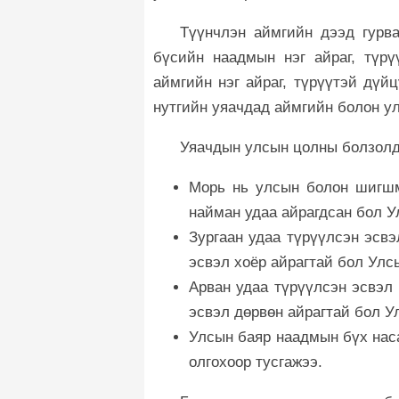
Түүнчлэн аймгийн дээд гурва
бүсийн наадмын нэг айраг, түрү
аймгийн нэг айраг, түрүүтэй дүй
нутгийн уяачдад аймгийн болон у
Уяачдын улсын цолны болзолд 
Морь нь улсын болон шигшм
найман удаа айрагдсан бол У
Зургаан удаа түрүүлсэн эсвэ
эсвэл хоёр айрагтай бол Улс
Арван удаа түрүүлсэн эсвэл 
эсвэл дөрвөн айрагтай бол У
Улсын баяр наадмын бүх нас
олгохоор тусгажээ.