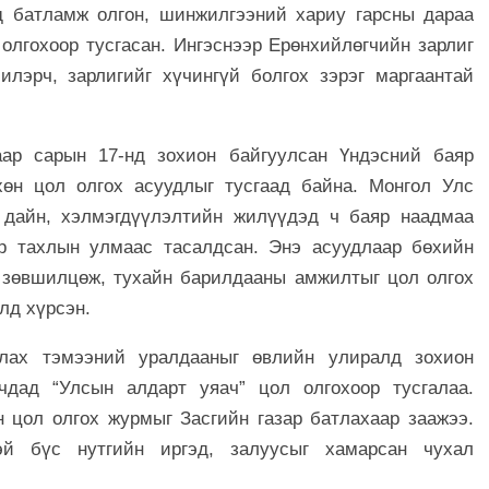
д батламж олгон, шинжилгээний хариу гарсны дараа
 олгохоор тусгасан. Ингэснээр Ерөнхийлөгчийн зарлиг
илэрч, зарлигийг хүчингүй болгох зэрэг маргаантай
ар сарын 17-нд зохион байгуулсан Үндэсний баяр
өн цол олгох асуудлыг тусгаад байна. Монгол Улс
 дайн, хэлмэгдүүлэлтийн жилүүдэд ч баяр наадмаа
ар тахлын улмаас тасалдсан. Энэ асуудлаар бөхийн
 зөвшилцөж, тухайн барилдааны амжилтыг цол олгох
алд хүрсэн.
лах тэмээний уралдааныг өвлийн улиралд зохион
чдад “Улсын алдарт уяач” цол олгохоор тусгалаа.
 цол олгох журмыг Засгийн газар батлахаар заажээ.
эй бүс нутгийн иргэд, залуусыг хамарсан чухал