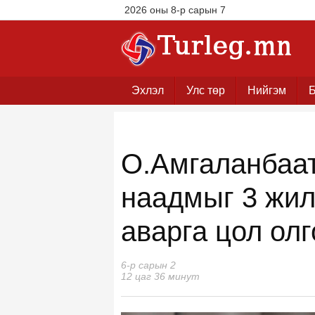
2026 оны 8-р сарын 7
Эхлэл
Улс төр
Нийгэм
Б
О.Амгаланбаат
наадмыг 3 жил
аварга цол олг
6-р сарын 2
12 цаг 36 минут