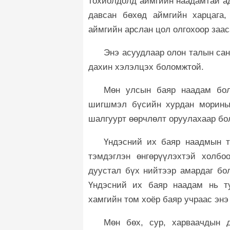
тохиолдолд аймгийн наадамтай ад
давсан бөхөд аймгийн харцага,
аймгийн арслан цол олгохоор заас
Энэ асуудлаар олон талын сан
дахин хэлэлцэх боломжтой.
Мөн улсын баяр наадам бол
шигшмэл бүсийн хурдан морины
шалгуурт өөрчлөлт оруулахаар бо
Үндэсний их баяр наадмын т
тэмдэглэн өнгөрүүлэхтэй холбо
дуустал бүх нийтээр амардаг бол
Үндэсний их баяр наадам нь ту
хамгийн том хоёр баяр учраас энэ 
Мөн бөх, сур, харваачдын 