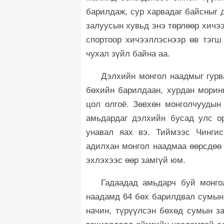
барилдаж, сур харвадаг байсныг 
залуусын хувьд энэ төрлөөр хичэ
спортоор хичээллэснээр өв тэгш
чухал зүйл байна аа.
Дэлхийн монгол наадмыг гурв
бөхийн барилдаан, хурдан морин
цол олгоё. Зөвхөн монголчуудын 
амьдардаг дэлхийн бусад улс о
унавал яах вэ. Тиймээс Чингис
адилхан монгол наадмаа өөрсдөө
эхлэхээс өөр замгүй юм.
Гадаадад амьдарч буй монго
наадамд 64 бөх барилдвал сумын
начин, түрүүлсэн бөхөд сумын за