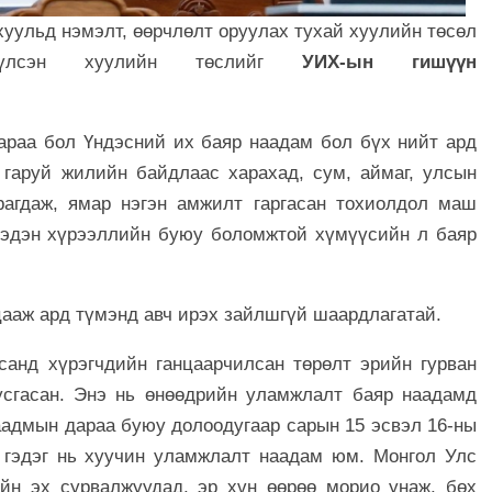
хуульд нэмэлт, өөрчлөлт оруулах тухай хуулийн төсөл
үлсэн хуулийн төслийг
УИХ-ын гишүүн
араа бол Үндэсний их баяр наадам бол бүх нийт ард
 гаруй жилийн байдлаас харахад, сум, аймаг, улсын
агдаж, ямар нэгэн амжилт гаргасан тохиолдол маш
хэдэн хүрээллийн буюу боломжтой хүмүүсийн л баяр
цааж ард түмэнд авч ирэх зайлшгүй шаардлагатай.
анд хүрэгчдийн ганцаарчилсан төрөлт эрийн гурван
усгасан. Энэ нь өнөөдрийн уламжлалт баяр наадамд
наадмын дараа буюу долоодугаар сарын 15 эсвэл 16-ны
 гэдэг нь хуучин уламжлалт наадам юм. Монгол Улс
йн эх сурвалжуудад, эр хүн өөрөө морио унаж, бөх