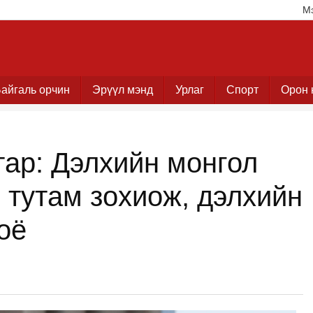
М
айгаль орчин
Эрүүл мэнд
Урлаг
Спорт
Орон 
ар: Дэлхийн монгол
 тутам зохиож, дэлхийн
оё