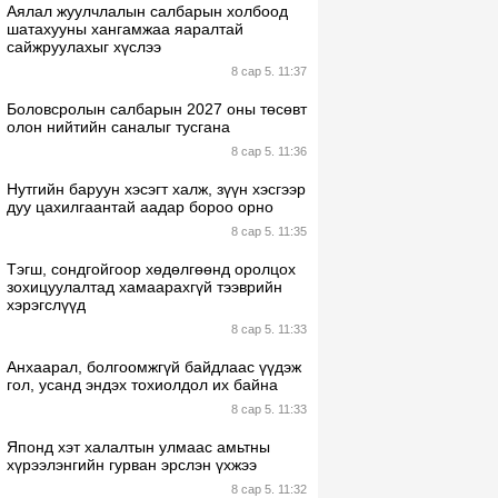
Аялал жуулчлалын салбарын холбоод
шатахууны хангамжаа яаралтай
сайжруулахыг хүслээ
8 сар 5. 11:37
Боловсролын салбарын 2027 оны төсөвт
олон нийтийн саналыг тусгана
8 сар 5. 11:36
Нутгийн баруун хэсэгт халж, зүүн хэсгээр
дуу цахилгаантай аадар бороо орно
8 сар 5. 11:35
Тэгш, сондгойгоор хөдөлгөөнд оролцох
зохицуулалтад хамаарахгүй тээврийн
хэрэгслүүд
8 сар 5. 11:33
Анхаарал, болгоомжгүй байдлаас үүдэж
гол, усанд эндэх тохиолдол их байна
8 сар 5. 11:33
Японд хэт халалтын улмаас амьтны
хүрээлэнгийн гурван эрслэн үхжээ
8 сар 5. 11:32