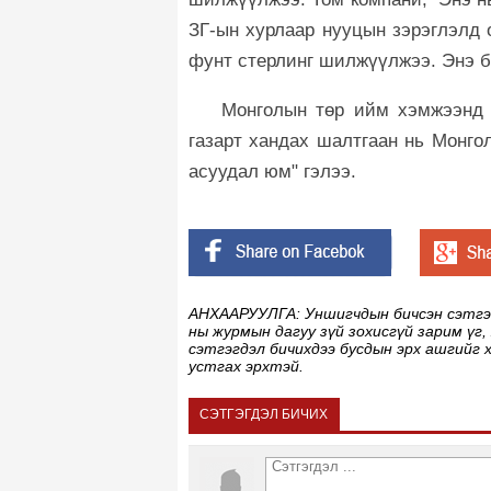
ЗГ-ын хурлаар нууцын зэрэглэлд 
фунт стерлинг шилжүүлжээ. Энэ 
Монголын төр ийм хэмжээнд о
газарт хандах шалтгаан нь Монго
асуудал юм" гэлээ.
АНХААРУУЛГА: Уншигчдын бичсэн сэтгэгд
ны журмын дагуу зүй зохисгүй зарим үг,
сэтгэгдэл бичихдээ бусдын эрх ашгийг 
устгах эрхтэй.
СЭТГЭГДЭЛ БИЧИХ