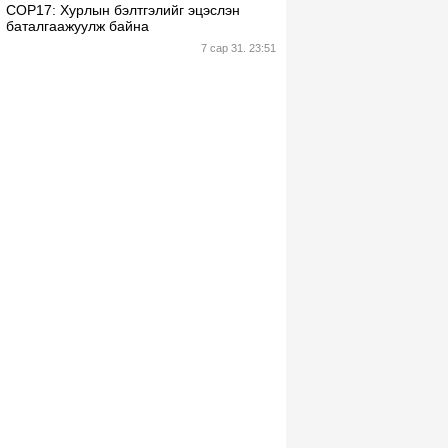
СОР17: Хурлын бэлтгэлийг эцэслэн
баталгаажуулж байна
7 сар 31. 23:51