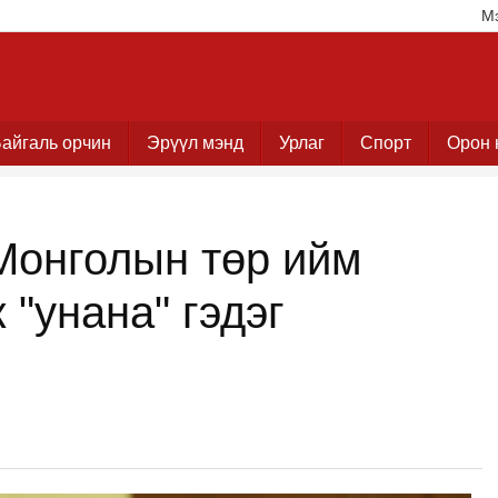
М
айгаль орчин
Эрүүл мэнд
Урлаг
Спорт
Орон 
Монголын төр ийм
"унана" гэдэг