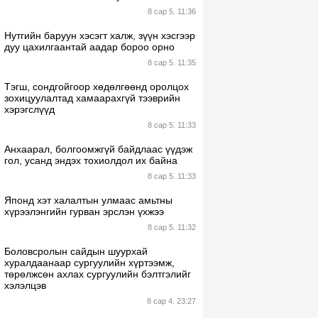
8 сар 5. 11:36
Нутгийн баруун хэсэгт халж, зүүн хэсгээр
дуу цахилгаантай аадар бороо орно
8 сар 5. 11:35
Тэгш, сондгойгоор хөдөлгөөнд оролцох
зохицуулалтад хамаарахгүй тээврийн
хэрэгслүүд
8 сар 5. 11:33
Анхаарал, болгоомжгүй байдлаас үүдэж
гол, усанд эндэх тохиолдол их байна
8 сар 5. 11:33
Японд хэт халалтын улмаас амьтны
хүрээлэнгийн гурван эрслэн үхжээ
8 сар 5. 11:32
Боловсролын сайдын шуурхай
хуралдаанаар сургуулийн хүртээмж,
төрөлжсөн ахлах сургуулийн бэлтгэлийг
хэлэлцэв
8 сар 4. 23:27