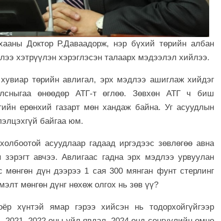
хааны Доктор Р.Даваадорж, нэр бүхий төрийн албан
лээ хэтрүүлэн хэрэглэсэн талаарх мэдээлэл хийлээ.
 хувиар төрийн авлигал, эрх мэдлээ ашиглаж хийдэг
лсныгаа өнөөдөр АТГ-т өглөө. Зөвхөн АТГ ч биш
гийн ерөнхий газарт мөн хандаж байна. Уг асуудлын
лэлцэхгүй байгаа юм.
холбоотой асуудлаар гадаад иргэдээс зөвлөгөө авна
 зэрэгт авчээ. Авлигаас гадна эрх мэдлээ урвуулан
с мөнгөн дүн дээрээ 1 сая 300 мянган фунт стерлинг
мэлт мөнгөн дүнг нөхөж олгох нь зөв үү?
ёр хүнтэй ямар гэрээ хийсэн нь тодорхойгүйгээр
 2021, 2022 оны үйл явдал. 2024 онд сонгуулийн өмнө