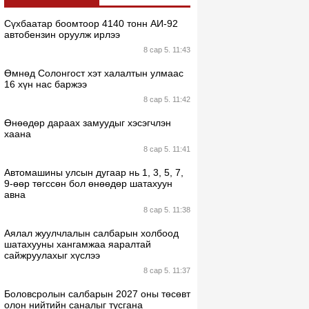
Сүхбаатар боомтоор 4140 тонн АИ-92
автобензин оруулж ирлээ
8 сар 5. 11:43
Өмнөд Солонгост хэт халалтын улмаас
16 хүн нас баржээ
8 сар 5. 11:42
Өнөөдөр дараах замуудыг хэсэгчлэн
хаана
8 сар 5. 11:41
Автомашины улсын дугаар нь 1, 3, 5, 7,
9-өөр төгссөн бол өнөөдөр шатахуун
авна
8 сар 5. 11:38
Аялал жуулчлалын салбарын холбоод
шатахууны хангамжаа яаралтай
сайжруулахыг хүслээ
8 сар 5. 11:37
Боловсролын салбарын 2027 оны төсөвт
олон нийтийн саналыг тусгана