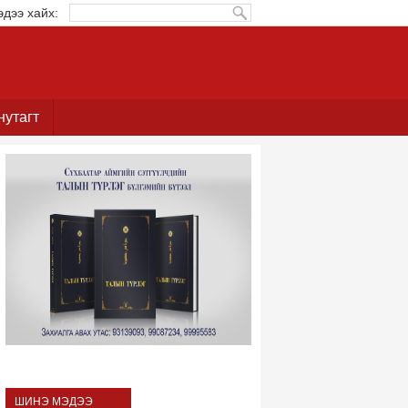
эдээ хайх:
нутагт
ШИНЭ МЭДЭЭ