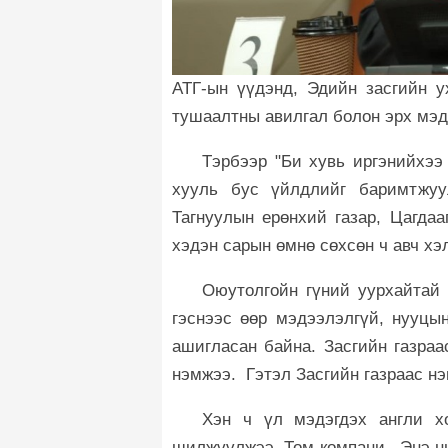
АТГ-ын үүдэнд, Эдийн засгийн у
тушаалтны авилгал болон эрх мэд
Тэрбээр "Би хувь иргэнийхээ
хууль бус үйлдлийг баримтжуу
Тагнуулын ерөнхий газар, Цагдаа
хэдэн сарын өмнө сөхсөн ч авч хэ
Оюутолгойн гүний уурхайтай 
гэснээс өөр мэдээлэлгүй, нууцын
ашигласан байна. Засгийн газраа
нэмжээ. Гэтэл Засгийн газраас нэ
Хэн ч үл мэдэгдэх англи хо
шилжүүлжээ. Том компани, Энэ нь