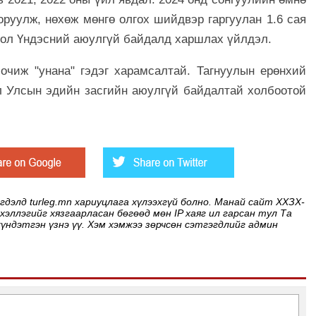
оруулж, нөхөж мөнгө олгох шийдвэр гаргуулан 1.6 сая
бол Үндэсний аюулгүй байдалд харшлах үйлдэл.
чиж "унана" гэдэг харамсалтай. Тагнуулын ерөнхий
л Улсын эдийн засгийн аюулгүй байдалтай холбоотой
элд turleg.mn хариуцлага хүлээхгүй болно. Манай сайт ХХЗХ-
 хэллэгийг хязгаарласан бөгөөд мөн IP хаяг ил гарсан тул Та
хүндэтгэн үзнэ үү. Хэм хэмжээ зөрчсөн сэтгэгдлийг админ