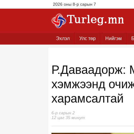
2026 оны 8-р сарын 7
Эхлэл
Улс төр
Нийгэм
Б
Р.Даваадорж: 
хэмжээнд очиж 
харамсалтай
6-р сарын 2
12 цаг 35 минут