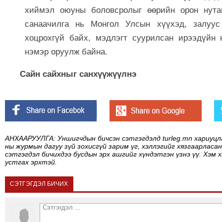
хиймэл оюуны боловсролыг өөрийн орон нутаг
санаачилга нь Монгол Улсын хүүхэд, залуус
хоцрохгүй байх, мэдлэгт суурилсан ирээдүйн 
нэмэр оруулж байна.
Сайн сайхныг санхүүжүүлнэ
АНХААРУУЛГА: Уншигчдын бичсэн сэтгэгдэлд turleg.mn хариуцл
ны журмын дагуу зүй зохисгүй зарим үг, хэллэгийг хязгаарласан
сэтгэгдэл бичихдээ бусдын эрх ашгийг хүндэтгэн үзнэ үү. Хэм 
устгах эрхтэй.
СЭТГЭГДЭЛ БИЧИХ