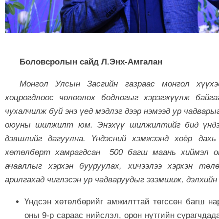
Боловсролын сайд Л.Энх-Амгалан
Монгол Улсын Засгийн газраас монгол хүүхэ
хоцрогдлоос чөлөөлөх бодлогыг хэрэгжүүлж байга
чухалчилж буй энэ үед мэдлэг дээр нэмээд ур чадвары
оюуны шилжилт юм. Энэхүү шилжилтийг бид үндэ
дэвшлийг дагуулна. Үндэсний хэмжээнд хоёр дахь
хөтөлбөрт хамрагдсан 500 багш маань хиймэл ою
ачааллыг хэрхэн бууруулах, хичээлээ хэрхэн төл
арилгахад чиглэсэн ур чадваруудыг эзэмшиж, дэлхийн
Үндсэн хөтөлбөрийг амжилттай төгссөн багш н
оны 9-р сараас нийслэл, орон нутгийн сурагчда