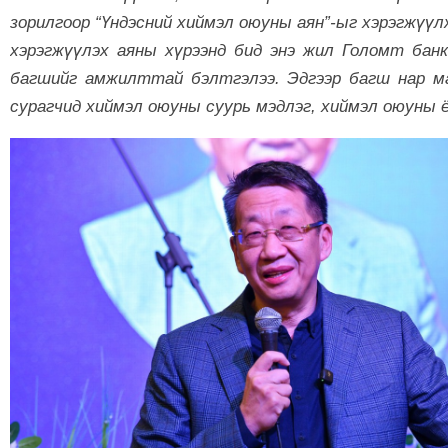
зорилгоор “Үндэсний хиймэл оюуны аян”-ыг хэрэгжүүл
хэрэгжүүлэх аяны хүрээнд бид энэ жил Голомт ба
багшийг амжилттай бэлтгэлээ. Эдгээр багш нар ма
сурагчид хиймэл оюуны суурь мэдлэг, хиймэл оюуны ё