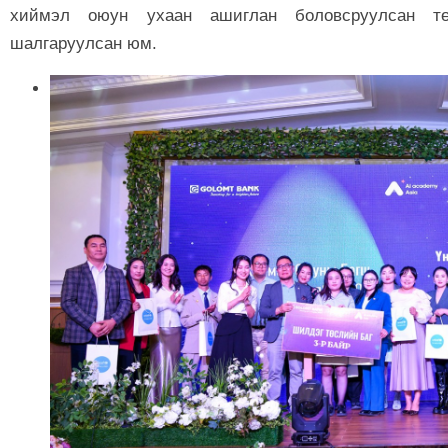
хиймэл оюун ухаан ашиглан боловсруулсан тө
шалгаруулсан юм.