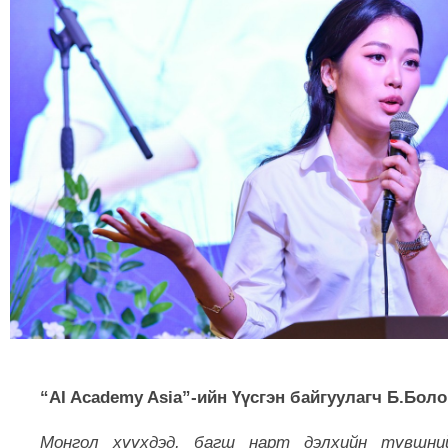
“AI Academy Asia”-ийн Үүсгэн байгуулагч Б.Бол
Монгол хүүхдэд, багш нарт дэлхийн түвшни