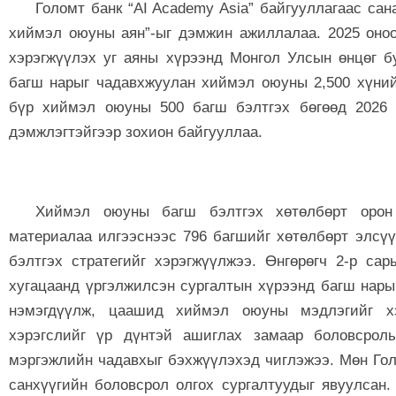
Голомт банк “AI Academy Asia” байгууллагаас са
хиймэл оюуны аян”-ыг дэмжин ажиллалаа. 2025 оноо
хэрэгжүүлэх уг аяны хүрээнд Монгол Улсын өнцөг 
багш нарыг чадавхжуулан хиймэл оюуны 2,500 хүний
бүр хиймэл оюуны 500 багш бэлтгэх бөгөөд 2026 
дэмжлэгтэйгээр зохион байгууллаа.
Хиймэл оюуны багш бэлтгэх хөтөлбөрт орон 
материалаа илгээснээс 796 багшийг хөтөлбөрт элсүү
бэлтгэх стратегийг хэрэгжүүлжээ. Өнгөрөгч 2-р са
хугацаанд үргэлжилсэн сургалтын хүрээнд багш нар
нэмэгдүүлж, цаашид хиймэл оюуны мэдлэгийг хэ
хэрэгслийг үр дүнтэй ашиглах замаар боловсрол
мэргэжлийн чадавхыг бэхжүүлэхэд чиглэжээ. Мөн Гол
санхүүгийн боловсрол олгох сургалтуудыг явуулсан