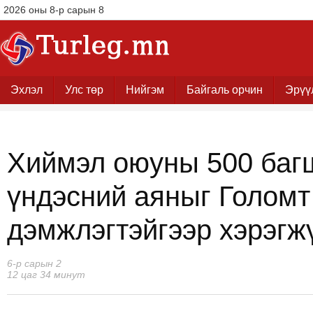
2026 оны 8-р сарын 8
Эхлэл
Улс төр
Нийгэм
Байгаль орчин
Эрүү
Хиймэл оюуны 500 багш
үндэсний аяныг Голомт
дэмжлэгтэйгээр хэрэгж
6-р сарын 2
12 цаг 34 минут