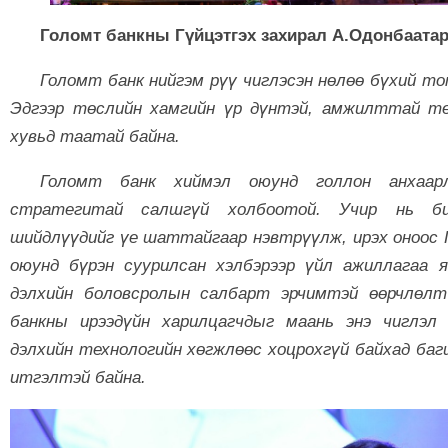
Голомт банкны Гүйцэтгэх захирал А.Одонбаата
Голомт банк нийгэм рүү чиглэсэн нөлөө бүхий то
Эдгээр төслийн хамгийн үр дүнтэй, амжилттай тө
хувьд таатай байна.
Голомт банк хиймэл оюунд голлон анхаар
стратегитай салшгүй холбоотой.
Учир нь 
шийдлүүдийг үе шаттайгаар нэвтрүүлж, ирэх оноос 
оюунд бүрэн суурилсан хэлбэрээр үйл ажиллагаа 
дэлхийн боловсролын салбарт эрчимтэй өөрчлөлт
банкны ирээдүйн харилцагчдыг маань энэ чиглэл 
дэлхийн технологийн хөгжлөөс хоцрохгүй байхад баг
итгэлтэй байна.