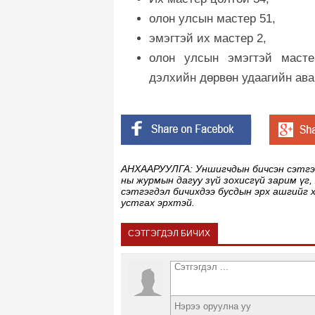
олон улсын мастер 51,
эмэгтэй их мастер 2,
олон улсын эмэгтэй маст
дэлхийн дөрвөн удаагийн ав
АНХААРУУЛГА: Уншигчдын бичсэн сэтгэгд
ны журмын дагуу зүй зохисгүй зарим үг,
сэтгэгдэл бичихдээ бусдын эрх ашгийг 
устгах эрхтэй.
СЭТГЭГДЭЛ БИЧИХ