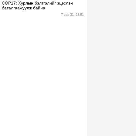
СОР17: Хурлын бэлтгэлийг эцэслэн
баталгаажуулж байна
7 сар 31. 23:51