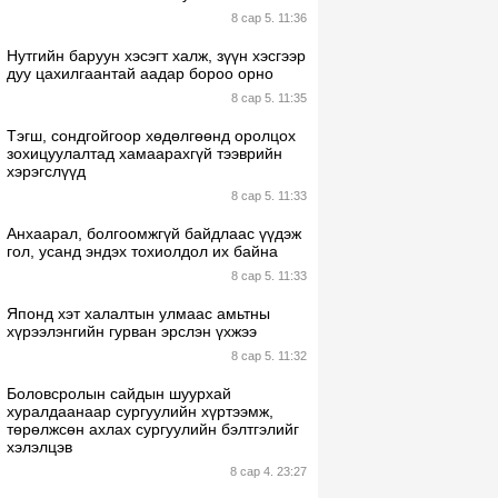
8 сар 5. 11:36
Нутгийн баруун хэсэгт халж, зүүн хэсгээр
дуу цахилгаантай аадар бороо орно
8 сар 5. 11:35
Тэгш, сондгойгоор хөдөлгөөнд оролцох
зохицуулалтад хамаарахгүй тээврийн
хэрэгслүүд
8 сар 5. 11:33
Анхаарал, болгоомжгүй байдлаас үүдэж
гол, усанд эндэх тохиолдол их байна
8 сар 5. 11:33
Японд хэт халалтын улмаас амьтны
хүрээлэнгийн гурван эрслэн үхжээ
8 сар 5. 11:32
Боловсролын сайдын шуурхай
хуралдаанаар сургуулийн хүртээмж,
төрөлжсөн ахлах сургуулийн бэлтгэлийг
хэлэлцэв
8 сар 4. 23:27