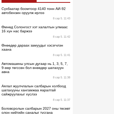
Сүхбаатар боомтоор 4140 тонн АИ-92
автобензин оруулж ирлээ
8 сар 5. 11:43
Өмнөд Солонгост хэт халалтын улмаас
16 хүн нас баржээ
8 сар 5. 11:42
Өнөөдөр дараах замуудыг хэсэгчлэн
хаана
8 сар 5. 11:41
Автомашины улсын дугаар нь 1, 3, 5, 7,
9-өөр төгссөн бол өнөөдөр шатахуун
авна
8 сар 5. 11:38
Аялал жуулчлалын салбарын холбоод
шатахууны хангамжаа яаралтай
сайжруулахыг хүслээ
8 сар 5. 11:37
Боловсролын салбарын 2027 оны төсөвт
олон нийтийн саналыг тусгана