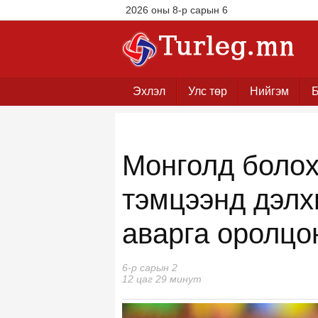
2026 оны 8-р сарын 6
Эхлэл
Улс төр
Нийгэм
Б
Монголд болох
тэмцээнд дэлх
аварга оролцо
6-р сарын 2
12 цаг 29 минут