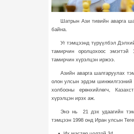
Шатрын Ази тивийн аварга ша
байна.
Уг тэмцээнд түрүүлбэл Дэлхий
тамирчин оролцохоос эмэгтэй 
тамирчин хүрэлцэн иржээ.
Азийн аварга шалгаруулах тэ
олон улсын эрдэм шинжилгээний 
холбооны ерөнхийлөгч, Казах
хүрэлцэн ирэх аж.
Энэ нь 21 дэх удаагийн тэм
тэмцээн 1998 онд Иран улсын Тег
Их мастер цолтой 34,