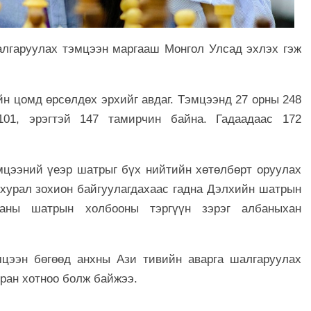
лгаруулах тэмцээн маргааш Монгол Улсад эхлэх гэж
н цомд өрсөлдөх эрхийг авдаг. Тэмцээнд 27 орны 248
101, эрэгтэй 147 тамирчин байна. Гадаадаас 172
мцээний үеэр шатрыг бүх нийтийн хөтөлбөрт оруулах
хурал зохион байгуулагдахаас гадна Дэлхийн шатрын
станы шатрын холбооны тэргүүн зэрэг албаныхан
цээн бөгөөд анхны Ази тивийн аварга шалгаруулах
еран хотноо болж байжээ.