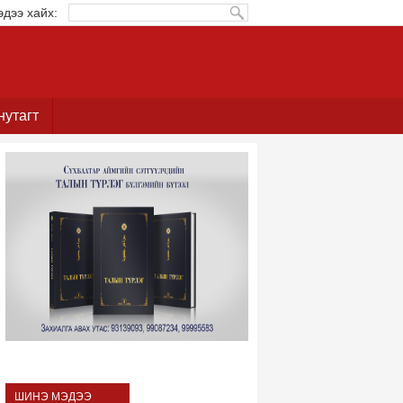
эдээ хайх:
нутагт
ШИНЭ МЭДЭЭ