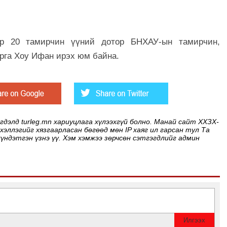
ер 20 тамирчин үүний дотор БНХАУ-ын тамирчин,
арга Хоу Ифан ирэх юм байна.
элд turleg.mn хариуцлага хүлээхгүй болно. Манай сайт ХХЗХ-
 хэллэгийг хязгаарласан бөгөөд мөн IP хаяг ил гарсан тул Та
хүндэтгэн үзнэ үү. Хэм хэмжээ зөрчсөн сэтгэгдлийг админ