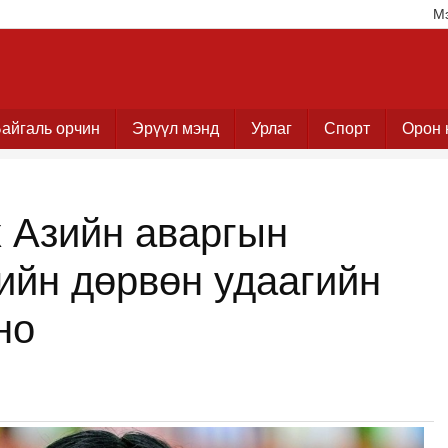
М
айгаль орчин
Эрүүл мэнд
Урлаг
Спорт
Орон 
 Азийн аваргын
ийн дөрвөн удаагийн
но