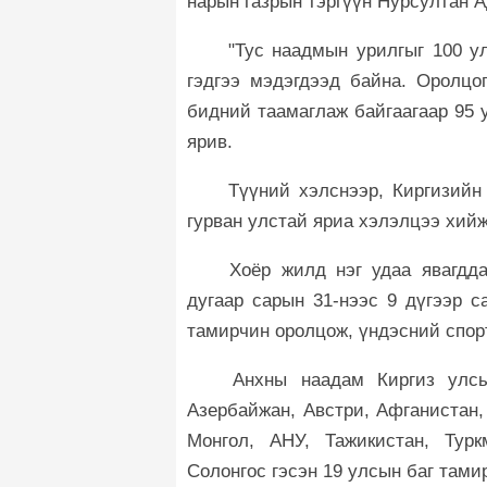
нарын газрын тэргүүн Нурсултан А
"Тус наадмын урилгыг 100 ул
гэдгээ мэдэгдээд байна. Оролцо
бидний таамаглаж байгаагаар 95 
ярив.
Түүний хэлснээр, Киргизийн 
гурван улстай яриа хэлэлцээ хий
Хоёр жилд нэг удаа явагдда
дугаар сарын 31-нээс 9 дүгээр с
тамирчин оролцож, үндэсний спор
Анхны наадам Киргиз улсы
Азербайжан, Австри, Афганистан, 
Монгол, АНУ, Тажикистан, Турк
Солонгос гэсэн 19 улсын баг там