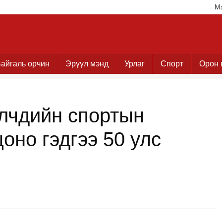
М
айгаль орчин
Эрүүл мэнд
Урлаг
Спорт
Орон 
лчдийн спортын
оно гэдгээ 50 улс