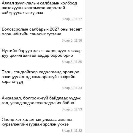
Аялал жуулчлалын салбарын холбоод
шатахууны хангамжаа яаралтай
сайжруулахыг хүслээ
8 сар 5. 11:37
Боловсролын салбарын 2027 оны төсөвт
олон нийтийн саналыг тусгана
8 сар 5. 11:36
Нутгийн баруун хэсэгт халж, зүүн хэсгээр
дуу цахилгаантай аадар бороо орно
8 сар 5. 11:35
Тэгш, сондгойгоор хөдөлгөөнд оролцох
зохицуулалтад хамаарахгүй тээврийн
хэрэгслүүд
8 сар 5. 11:33
Анхаарал, болгоомжгүй байдлаас үүдэж
гол, усанд эндэх тохиолдол их байна
8 сар 5. 11:33
Японд хэт халалтын улмаас амьтны
хүрээлэнгийн гурван эрслэн үхжээ
8 сар 5. 11:32