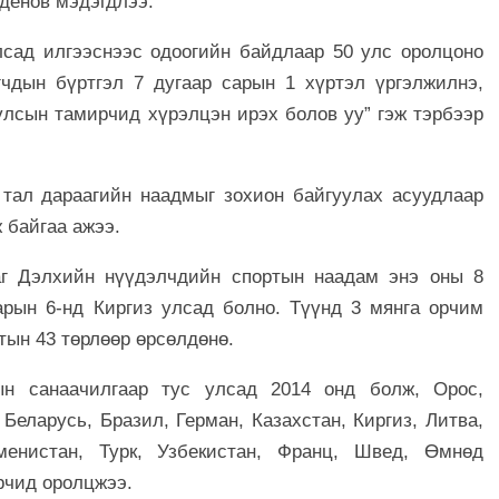
денов мэдэгдлээ.
сад илгээснээс одоогийн байдлаар 50 улс оролцоно
гчдын бүртгэл 7 дугаар сарын 1 хүртэл үргэлжилнэ,
улсын тамирчид хүрэлцэн ирэх болов уу” гэж тэрбээр
тал дараагийн наадмыг зохион байгуулах асуудлаар
ж байгаа ажээ.
г Дэлхийн нүүдэлчдийн спортын наадам энэ оны 8
арын 6-нд Киргиз улсад болно. Түүнд 3 мянга орчим
тын 43 төрлөөр өрсөлдөнө.
н санаачилгаар тус улсад 2014 онд болж, Орос,
Беларусь, Бразил, Герман, Казахстан, Киргиз, Литва,
менистан, Турк, Узбекистан, Франц, Швед, Өмнөд
ирчид оролцжээ.