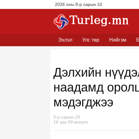
2026 оны 8-р сарын 10
Эхлэл
Улс төр
Нийгэм
Б
Дэлхийн нүүдэ
наадамд оролц
мэдэгджээ
5-р сарын 29
16 цаг 09 минут