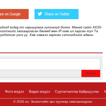
элд turleg.mn хариуцлага хүлээхгүй болно. Манай сайт ХХЗХ-
 хэллэгийг хязгаарласан бөгөөд мөн IP хаяг ил гарсан тул Та
хүндэтгэн үзнэ үү. Хэм хэмжээ зөрчсөн сэтгэгдлийг админ
с
Фото мэдээ
Видео мэдээ
Сурталчилгаа байршуулах
Х
© 2026 он. Зохиогчийн эрх хуулиар хамгаалагдсан.