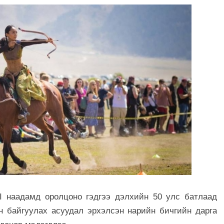
I наадамд оролцоно гэдгээ дэлхийн 50 улс батлаад
н байгуулах асуудал эрхэлсэн нарийн бичгийн дарга