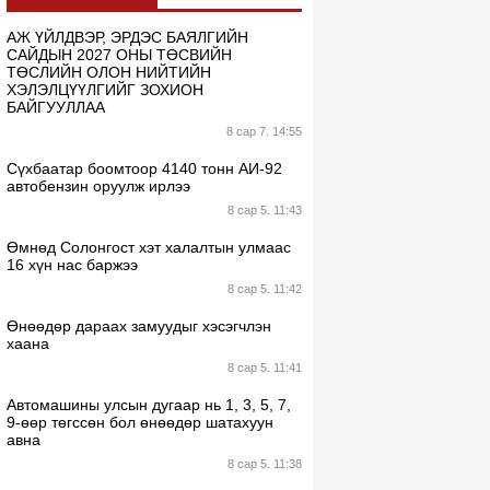
АЖ ҮЙЛДВЭР, ЭРДЭС БАЯЛГИЙН
САЙДЫН 2027 ОНЫ ТӨСВИЙН
ТӨСЛИЙН ОЛОН НИЙТИЙН
ХЭЛЭЛЦҮҮЛГИЙГ ЗОХИОН
БАЙГУУЛЛАА
8 сар 7. 14:55
Сүхбаатар боомтоор 4140 тонн АИ-92
автобензин оруулж ирлээ
8 сар 5. 11:43
Өмнөд Солонгост хэт халалтын улмаас
16 хүн нас баржээ
8 сар 5. 11:42
Өнөөдөр дараах замуудыг хэсэгчлэн
хаана
8 сар 5. 11:41
Автомашины улсын дугаар нь 1, 3, 5, 7,
9-өөр төгссөн бол өнөөдөр шатахуун
авна
8 сар 5. 11:38