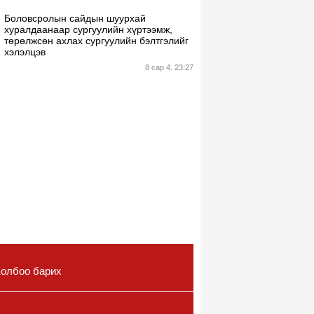
Боловсролын сайдын шуурхай
хуралдаанаар сургуулийн хүртээмж,
төрөлжсөн ахлах сургуулийн бэлтгэлийг
хэлэлцэв
8 сар 4. 23:27
олбоо барих