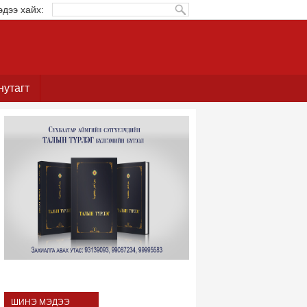
эдээ хайх:
нутагт
ШИНЭ МЭДЭЭ