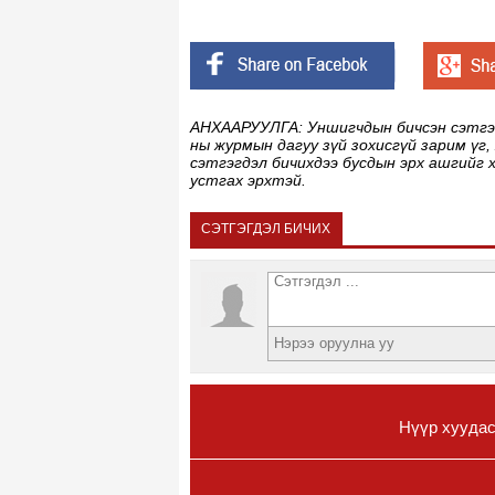
АНХААРУУЛГА: Уншигчдын бичсэн сэтгэгд
ны журмын дагуу зүй зохисгүй зарим үг,
сэтгэгдэл бичихдээ бусдын эрх ашгийг 
устгах эрхтэй.
СЭТГЭГДЭЛ БИЧИХ
Нүүр хууда