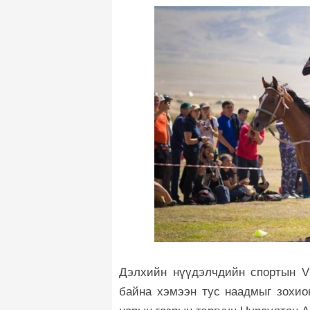
Дэлхийн нүүдэлчдийн спортын V
байна хэмээн тус наадмыг зохио