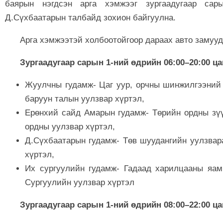
баярын нэгдсэн арга хэмжээг зургаадугаар сар
Д.Сүхбаатарын талбайд зохион байгуулна.
Арга хэмжээтэй холбоотойгоор дараах авто замууд
Зургаадугаар сарын 1-ний өдрийн 06:00–20:00 ц
Жуулчны гудамж- Цаг уур, орчны шинжилгээний
баруун талын уулзвар хүртэл,
Ерөнхий сайд Амарын гудамж- Төрийн ордны зү
ордны уулзвар хүртэл,
Д.Сүхбаатарын гудамж- Төв шуудангийн уулзвар
хүртэл,
Их сургуулийн гудамж- Гадаад харилцааны яа
Сургуулийн уулзвар хүртэл
Зургаадугаар сарын 1-ний өдрийн 08:00–22:00 ц