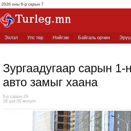
2026 оны 8-р сарын 7
Эхлэл
Улс төр
Нийгэм
Байгаль орчин
Эрүү
Зургаадугаар сарын 1-
авто замыг хаана
5-р сарын 29
16 цаг 05 минут