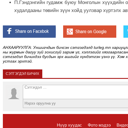
П.Гэндэнгийн гудамж буюу Монголын хүүхдийн 
худалдааны төвийн зүүн хойд уулзвар хүртэлх ав
АНХААРУУЛГА: Уншигчдын бичсэн сэтгэгдэлд turleg.mn хариуцл
ны журмын дагуу зүй зохисгүй зарим үг, хэллэгийг хязгаарласан
сэтгэгдэл бичихдээ бусдын эрх ашгийг хүндэтгэн үзнэ үү. Хэм 
устгах эрхтэй.
СЭТГЭГДЭЛ БИЧИХ
Нүүр хуудас
Фото мэдээ
Виде