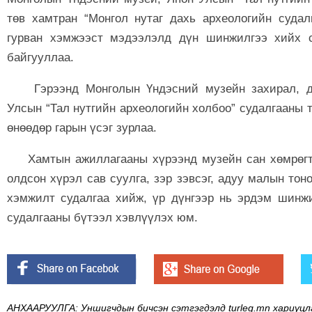
төв хамтран “Монгол нутаг дахь археологийн судал
гурван хэмжээст мэдээлэлд дүн шинжилгээ хийх су
байгууллаа.
Гэрээнд Монголын Үндэсний музейн захирал, до
Улсын “Тал нутгийн археологийн холбоо” судалгааны
өнөөдөр гарын үсэг зурлаа.
Хамтын ажиллагааны хүрээнд музейн сан хөмрөгт
олдсон хүрэл сав суулга, зэр зэвсэг, адуу малын тон
хэмжилт судалгаа хийж, үр дүнгээр нь эрдэм шинжи
судалгааны бүтээл хэвлүүлэх юм.
АНХААРУУЛГА: Уншигчдын бичсэн сэтгэгдэлд turleg.mn хариуцл