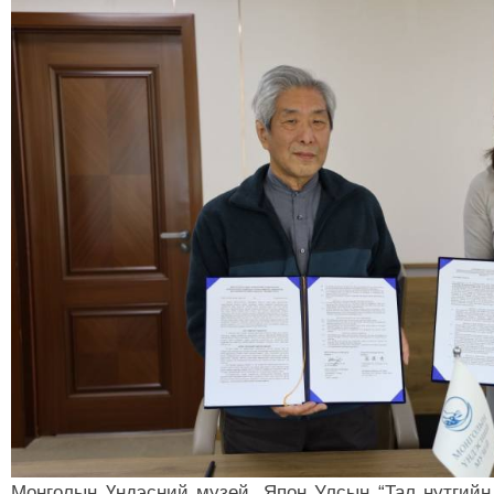
Монголын Үндэсний музей, Япон Улсын “Тал нутгийн