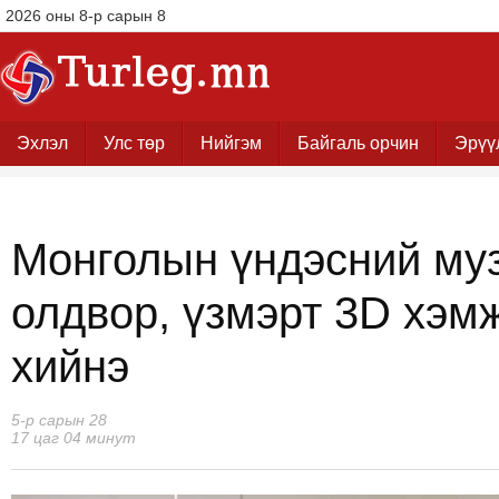
2026 оны 8-р сарын 8
Эхлэл
Улс төр
Нийгэм
Байгаль орчин
Эрүү
Монголын үндэсний муз
олдвор, үзмэрт 3D хэм
хийнэ
5-р сарын 28
17 цаг 04 минут