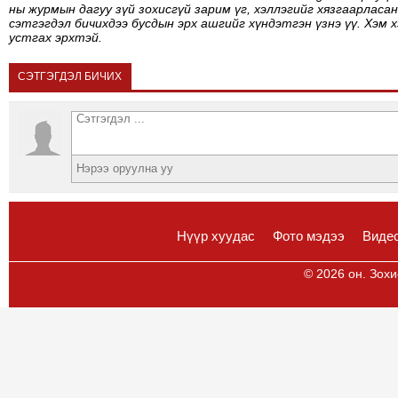
ны журмын дагуу зүй зохисгүй зарим үг, хэллэгийг хязгаарласан
сэтгэгдэл бичихдээ бусдын эрх ашгийг хүндэтгэн үзнэ үү. Хэм 
устгах эрхтэй.
СЭТГЭГДЭЛ БИЧИХ
Нүүр хуудас
Фото мэдээ
Виде
© 2026 он. Зохи