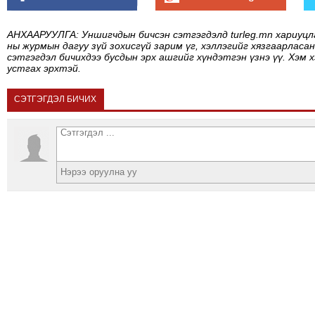
АНХААРУУЛГА: Уншигчдын бичсэн сэтгэгдэлд turleg.mn хариуцл
ны журмын дагуу зүй зохисгүй зарим үг, хэллэгийг хязгаарласан
сэтгэгдэл бичихдээ бусдын эрх ашгийг хүндэтгэн үзнэ үү. Хэм 
устгах эрхтэй.
СЭТГЭГДЭЛ БИЧИХ