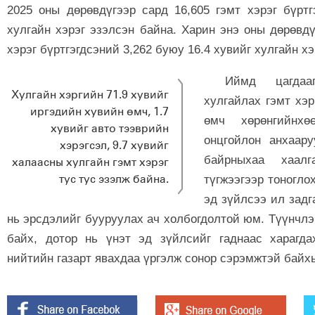
2025 оны дөрөвдүгээр сард 16,605 гэмт хэрэг бүртг
хулгайн хэрэг эзэлсэн байна. Харин энэ оны дөрөвд
хэрэг бүртгэгдсэний 3,262 буюу 16.4 хувийг хулгайн х
Иймд цагдааг
Хулгайн хэргийн 71.9 хувийг
хулгайлах гэмт хэр
иргэдийн хувийн өмч, 1.7
өмч хөрөнгийнхө
хувийг авто тээврийн
онцгойлон анхаар
хэрэгсэл, 9.7 хувийг
байрныхаа хаалг
халаасны хулгайн гэмт хэрэг
тус тус эзэлж байна.
түгжээгээр тоноглох
эд зүйлсээ ил задг
нь эрсдэлийг бууруулах ач холбогдолтой юм. Түүнчл
байх, дотор нь үнэт эд зүйлсийг гаднаас харагд
нийтийн газарт явахдаа үргэлж сонор сэрэмжтэй байх