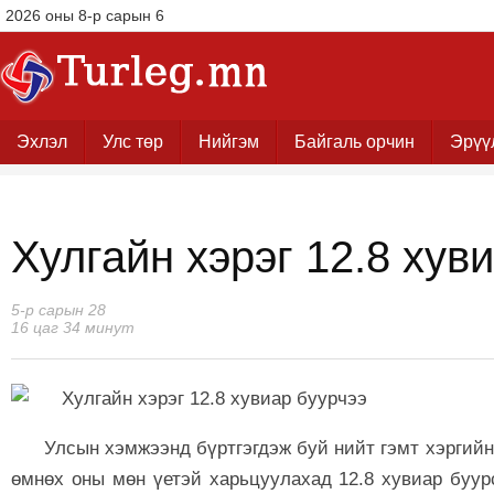
2026 оны 8-р сарын 6
Эхлэл
Улс төр
Нийгэм
Байгаль орчин
Эрүү
Хулгайн хэрэг 12.8 хув
5-р сарын 28
16 цаг 34 минут
Улсын хэмжээнд бүртгэгдэж буй нийт гэмт хэргийн
өмнөх оны мөн үетэй харьцуулахад 12.8 хувиар буур