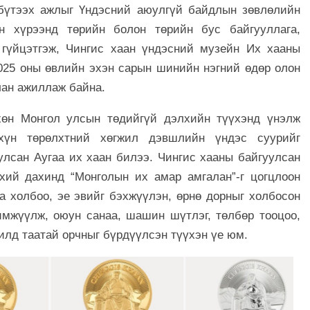
 бүтээх ажлыг Үндэсний аюулгүй байдлын зөвлөлийн
н хүрээнд төрийн болон төрийн бус байгууллага,
 гүйцэтгэж, Чингис хаан үндэсний музейн Их хааны
2025 оны өвлийн эхэн сарын шинийн нэгний өдөр олон
члан ажиллаж байна.
хөн Монгол улсын төдийгүй дэлхийн түүхэнд үнэлж
хүн төрөлхтний хөгжил дэвшлийн үндэс суурийг
улсан Аугаа их хаан билээ. Чингис хааны байгуулсан
хий дахинд “Монголын их амар амгалан”-г цогцлоон
а холбоо, эе эвийг бэхжүүлэн, өрнө дорныг холбосон
имжүүлж, оюун санаа, шашин шүтлэг, төлбөр тооцоо,
илд таатай орчныг бүрдүүлсэн түүхэн үе юм.