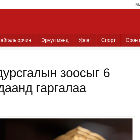
М
айгаль орчин
Эрүүл мэнд
Урлаг
Спорт
Орон 
дурсгалын зоосыг 6
даанд гаргалаа