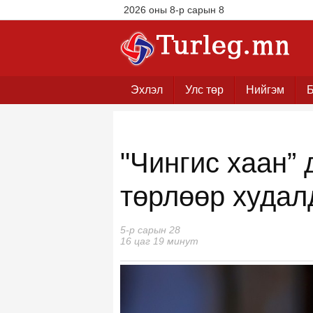
2026 оны 8-р сарын 8
Эхлэл
Улс төр
Нийгэм
Б
"Чингис хаан” 
төрлөөр худал
5-р сарын 28
16 цаг 19 минут