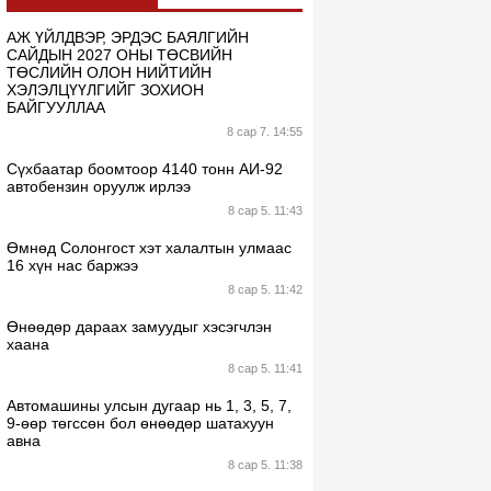
АЖ ҮЙЛДВЭР, ЭРДЭС БАЯЛГИЙН
САЙДЫН 2027 ОНЫ ТӨСВИЙН
ТӨСЛИЙН ОЛОН НИЙТИЙН
ХЭЛЭЛЦҮҮЛГИЙГ ЗОХИОН
БАЙГУУЛЛАА
8 сар 7. 14:55
Сүхбаатар боомтоор 4140 тонн АИ-92
автобензин оруулж ирлээ
8 сар 5. 11:43
Өмнөд Солонгост хэт халалтын улмаас
16 хүн нас баржээ
8 сар 5. 11:42
Өнөөдөр дараах замуудыг хэсэгчлэн
хаана
8 сар 5. 11:41
Автомашины улсын дугаар нь 1, 3, 5, 7,
9-өөр төгссөн бол өнөөдөр шатахуун
авна
8 сар 5. 11:38