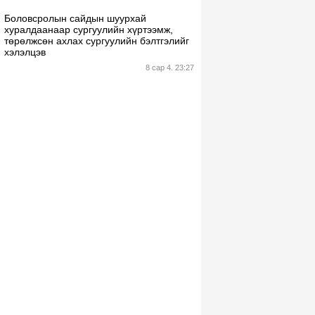
Боловсролын сайдын шуурхай
хуралдаанаар сургуулийн хүртээмж,
төрөлжсөн ахлах сургуулийн бэлтгэлийг
хэлэлцэв
8 сар 4. 23:27