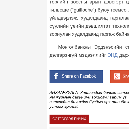
төрлийн зоосны арын дэвсгэрт ц
гильоше (“guilloche”) буюу гоёмсо
үйлдвэрлэж, худалдаанд гаргала
сүүлийн үеийн дэвшилтэт техноло
зориулан худалдаанд гаргаж байна
Монголбанкны Эрдэнэсийн с
дэлгэрэнгүй мэдээллийг
ЭНД
дар
АНХААРУУЛГА: Уншигчдын бичсэн сэтгэгд
ны журмын дагуу зүй зохисгүй зарим үг,
сэтгэгдэл бичихдээ бусдын эрх ашгийг 
устгах эрхтэй.
СЭТГЭГДЭЛ БИЧИХ