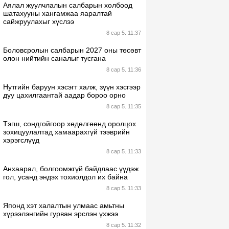
Аялал жуулчлалын салбарын холбоод
шатахууны хангамжаа яаралтай
сайжруулахыг хүслээ
8 сар 5. 11:37
Боловсролын салбарын 2027 оны төсөвт
олон нийтийн саналыг тусгана
8 сар 5. 11:36
Нутгийн баруун хэсэгт халж, зүүн хэсгээр
дуу цахилгаантай аадар бороо орно
8 сар 5. 11:35
Тэгш, сондгойгоор хөдөлгөөнд оролцох
зохицуулалтад хамаарахгүй тээврийн
хэрэгслүүд
8 сар 5. 11:33
Анхаарал, болгоомжгүй байдлаас үүдэж
гол, усанд эндэх тохиолдол их байна
8 сар 5. 11:33
Японд хэт халалтын улмаас амьтны
хүрээлэнгийн гурван эрслэн үхжээ
8 сар 5. 11:32