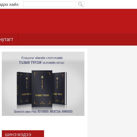
эдээ хайх:
нутагт
ШИНЭ МЭДЭЭ