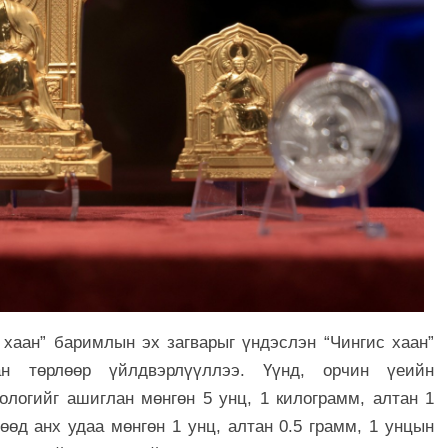
 хаан” баримлын эх загварыг үндэслэн “Чингис хаан”
ан төрлөөр үйлдвэрлүүллээ. Үүнд, орчин үеийн
технологийг ашиглан мөнгөн 5 унц, 1 килограмм, алтан 1
өөд анх удаа мөнгөн 1 унц, алтан 0.5 грамм, 1 унцын