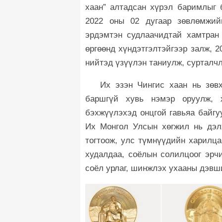
хаан” алтадсан хүрэл баримлыг
2022 оны 02 дугаар зөвлөмжий
эрдэмтэн судлаачидтай хамтран
өргөөнд хүндэтгэлтэйгээр залж, 
нийтэд үзүүлэн таниулж, суртал
Их эзэн Чингис хаан нь зөв
баршгүй хувь нэмэр оруулж, 
бэхжүүлэхэд онцгой гавьяа байгу
Их Монгол Улсын хөгжил нь дэл
тогтоож, улс түмнүүдийн харилца
худалдаа, соёлын солилцоог эрч
соёл урлаг, шинжлэх ухааны дэвш