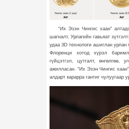
“Их Эзэн Чингис хаан” алтад
шагналт, Урлагийн гавьяат зүтгэл
удаа 3D технологи ашиглан урлан
Флоренци хотод хүрэл баримл
гүйцэтгэл, цутгалт, өнгөлгөө,
ажилласан. “Их Эзэн Чингис хаан
алдарт карарра гантиг чулуугаар 