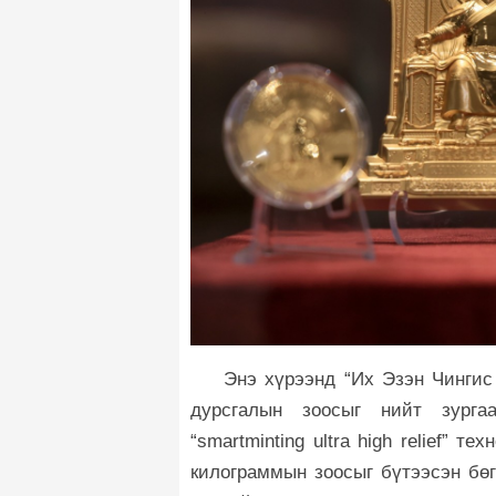
Энэ хүрээнд “Их Эзэн Чингис
дурсгалын зоосыг нийт зурга
“smartminting ultra high relief” 
килограммын зоосыг бүтээсэн бөг