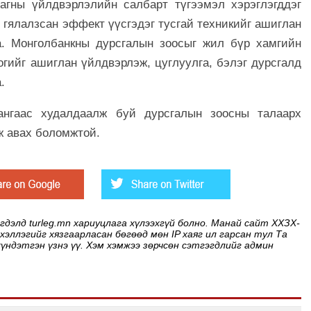
агны үйлдвэрлэлийн салбарт түгээмэл хэрэглэгддэг
г, гялалзсан эффект үүсгэдэг тусгай техникийг ашиглан
а. Монголбанкны дурсгалын зоосыг жил бүр хамгийн
гийг ашиглан үйлдвэрлэж, цуглуулга, бэлэг дурсгалд
.
ангаас худалдаалж буй дурсгалын зоосны талаарх
ж авах боломжтой.
элд turleg.mn хариуцлага хүлээхгүй болно. Манай сайт ХХЗХ-
 хэллэгийг хязгаарласан бөгөөд мөн IP хаяг ил гарсан тул Та
хүндэтгэн үзнэ үү. Хэм хэмжээ зөрчсөн сэтгэгдлийг админ