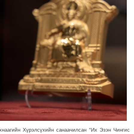
хнаагийн Хүрэлсүхийн санаачилсан “Их Эзэн Чингис