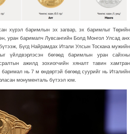
сан хүрэл баримлын эх загвар, эх баримлыг Төрийн
тэн, уран барималч Лувсангийн Болд Монгол Улсад анх
 бүтээж, Бүгд Найрамдах Итали Улсын Тоскана мужийн
ыг үйлдвэрлэсэн бөгөөд баримлын уран сайхны
 угсралтын ажилд зохиогчийн хяналт тавин хамтран
” баримал нь 7 м өндөртэй бөгөөд суурийг нь Италийн
урласан монументаль бүтээл юм.