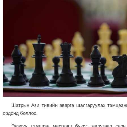
Шатрын Ази тивийн аварга шалгаруулах тэмцээн
ордонд боллоо.
Энэхүү тэмцээн маргааш буюу тавдугаар сары