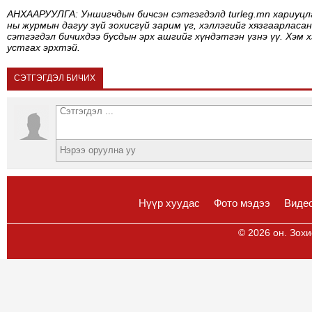
АНХААРУУЛГА: Уншигчдын бичсэн сэтгэгдэлд turleg.mn хариуцл
ны журмын дагуу зүй зохисгүй зарим үг, хэллэгийг хязгаарласан
сэтгэгдэл бичихдээ бусдын эрх ашгийг хүндэтгэн үзнэ үү. Хэм 
устгах эрхтэй.
СЭТГЭГДЭЛ БИЧИХ
Нүүр хуудас
Фото мэдээ
Виде
© 2026 он. Зохи