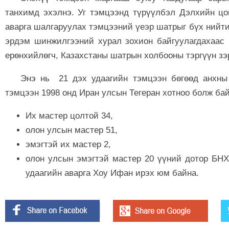
танхимд эхэлнэ. Уг тэмцээнд түрүүлбэл Дэлхийн цо
аварга шалгаруулах тэмцээний үеэр шатрыг бүх нийт
эрдэм шинжилгээний хурал зохион байгуулагдахаас
ерөнхийлөгч, Казахстаны шатрын холбооны тэргүүн зэ
Энэ нь 21 дэх удаагийн тэмцээн бөгөөд анхны
тэмцээн 1998 онд Иран улсын Тегеран хотноо болж ба
Их мастер цолтой 34,
олон улсын мастер 51,
эмэгтэй их мастер 2,
олон улсын эмэгтэй мастер 20 үүний дотор БН
удаагийн аварга Хоу Ифан ирэх юм байна.