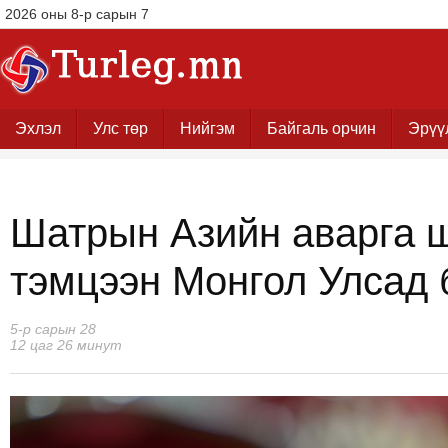
2026 оны 8-р сарын 7
Эхлэл
Улс төр
Нийгэм
Байгаль орчин
Эрүү
Шатрын Азийн аварга 
тэмцээн Монгол Улсад 
5-р сарын 28
12 цаг 26 минут