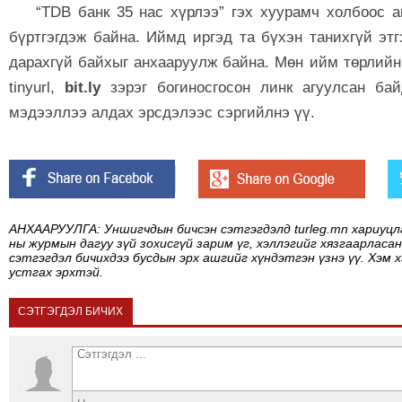
“TDB банк 35 нас хүрлээ” гэх хуурамч холбоос 
бүртгэгдэж байна. Иймд иргэд та бүхэн танихгүй эт
дарахгүй байхыг анхааруулж байна. Мөн ийм төрлийн
tinyurl,
bit.ly
зэрэг богиносгосон линк агуулсан бай
мэдээллээ алдах эрсдэлээс сэргийлнэ үү.
АНХААРУУЛГА: Уншигчдын бичсэн сэтгэгдэлд turleg.mn хариуцл
ны журмын дагуу зүй зохисгүй зарим үг, хэллэгийг хязгаарласан
сэтгэгдэл бичихдээ бусдын эрх ашгийг хүндэтгэн үзнэ үү. Хэм 
устгах эрхтэй.
СЭТГЭГДЭЛ БИЧИХ