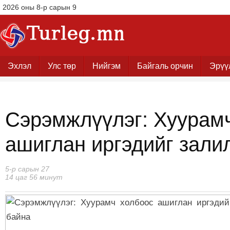
2026 оны 8-р сарын 9
Эхлэл
Улс төр
Нийгэм
Байгаль орчин
Эрүү
Сэрэмжлүүлэг: Хуурам
ашиглан иргэдийг зали
5-р сарын 27
14 цаг 56 минут