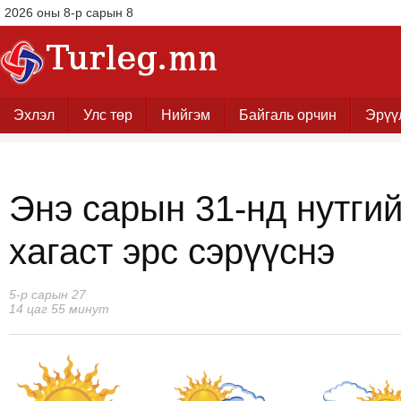
2026 оны 8-р сарын 8
Эхлэл
Улс төр
Нийгэм
Байгаль орчин
Эрүү
Энэ сарын 31-нд нутги
хагаст эрс сэрүүснэ
5-р сарын 27
14 цаг 55 минут