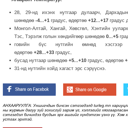
28, 29-нд ихэнх нутгаар дулаарч, Дархады
шөнөдөө
-4...+1
градус, өдөртөө
+12...+17
градус 
Монгол-Алтай, Хангай, Хөвсгөл, Хэнтийн ууларх
Тэс, Тэрэлж голын хөндийгөөр шөнөдөө
0...+5
гра
говийн бүс нутгийн өмнөд хэсгээ
өдөртөө
+28...+33
градус,
бусад нутгаар шөнөдөө
+5...+10
градус, өдөртөө
+
31-нд нутгийн хойд хагаст эрс сэрүүснэ.
АНХААРУУЛГА: Уншигчдын бичсэн сэтгэгдэлд turleg.mn хариуцл
ны журмын дагуу зүй зохисгүй зарим үг, хэллэгийг хязгаарласан
сэтгэгдэл бичихдээ бусдын эрх ашгийг хүндэтгэн үзнэ үү. Хэм 
устгах эрхтэй.