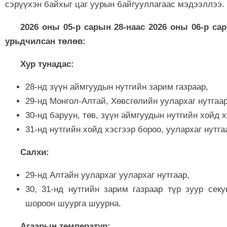
сэрүүхэн байхыг цаг уурын байгууллагаас мэдээллээ.
2026 оны 05-р сарын 28-наас 2026 оны 06-р сар
урьдчилсан төлөв:
Хур тунадас:
28-нд зүүн аймгуудын нутгийн зарим газраар,
29-нд Монгол-Алтай, Хөвсгөлийн уулархаг нутгаар
30-нд баруун, төв, зүүн аймгуудын нутгийн хойд х
31-нд нутгийн хойд хэсгээр бороо, уулархаг нутга
Салхи:
29-нд Алтайн уулархаг уулархаг нутгаар,
30, 31-нд нутгийн зарим газраар түр зуур сек
шороон шуурга шуурна.
Агаарын температур: