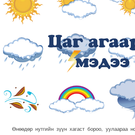
Өнөөдөр нутгийн зүүн хагаст бороо, уулаараа н