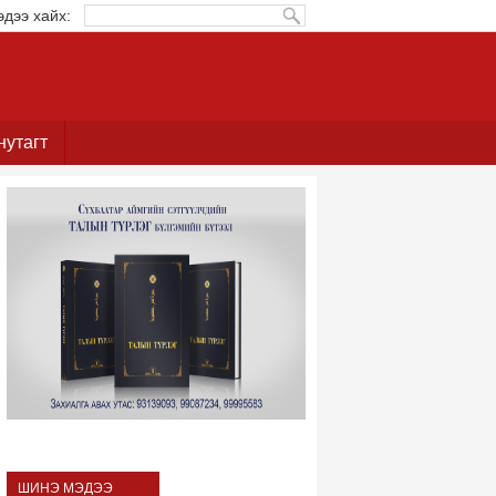
эдээ хайх:
нутагт
ШИНЭ МЭДЭЭ