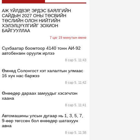
АЖ ҮЙЛДВЭР, ЭРДЭС БАЯЛГИЙН
САЙДЫН 2027 ОНЫ ТӨСВИЙН
ТӨСЛИЙН ОЛОН НИЙТИЙН
ХЭЛЭЛЦҮҮЛГИЙГ ЗОХИОН
БАЙГУУЛЛАА
7 цаг 19 минутын өмнө
Сүхбаатар боомтоор 4140 тонн АИ-92
автобензин оруулж ирлээ
8 сар 5. 11:43
Өмнөд Солонгост хэт халалтын улмаас
16 хүн нас баржээ
8 сар 5. 11:42
Өнөөдөр дараах замуудыг хэсэгчлэн
хаана
8 сар 5. 11:41
Автомашины улсын дугаар нь 1, 3, 5, 7,
9-өөр төгссөн бол өнөөдөр шатахуун
авна
8 сар 5. 11:38