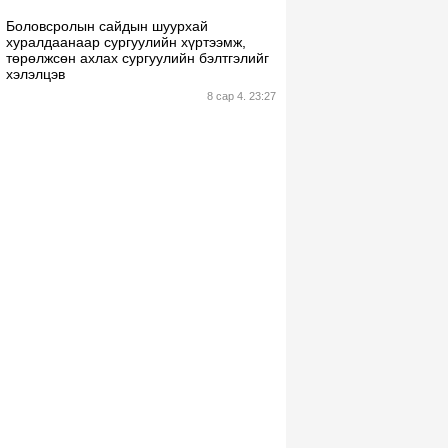
Боловсролын сайдын шуурхай
хуралдаанаар сургуулийн хүртээмж,
төрөлжсөн ахлах сургуулийн бэлтгэлийг
хэлэлцэв
8 сар 4. 23:27