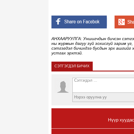
АНХААРУУЛГА: Уншигчдын бичсэн сэтгэгд
ны журмын дагуу зүй зохисгүй зарим үг,
сэтгэгдэл бичихдээ бусдын эрх ашгийг 
устгах эрхтэй.
СЭТГЭГДЭЛ БИЧИХ
Нүүр хууда