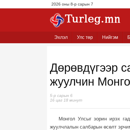
2026 оны 8-р сарын 7
Эхлэл
Улс төр
Нийгэм
Б
Дөрөвдүгээр с
жуулчин Монго
5-р сарын 6
16 цаг 18 минут
Монгол Улсыг зорин ирэх гад
жуулчлалын салбарын өсөлт эрчи