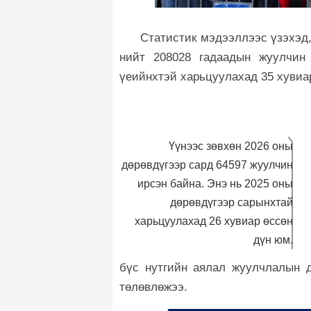
Статистик мэдээллээс үзэхэд
нийт 208028 гадаадын жуулчин
үеийнхтэй харьцуулахад 35 хувиа
Үүнээс зөвхөн 2026 оны
дөрөвдүгээр сард 64597 жуулчин
ирсэн байна. Энэ нь 2025 оны
дөрөвдүгээр сарынхтай
харьцуулахад 26 хувиар өссөн
дүн юм.
бүс нутгийн аялал жуулчлалын д
төлөвлөжээ.