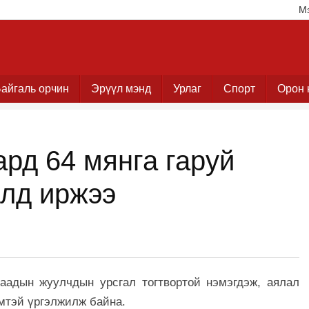
М
айгаль орчин
Эрүүл мэнд
Урлаг
Спорт
Орон 
ард 64 мянга гаруй
лд иржээ
аадын жуулчдын урсгал тогтвортой нэмэгдэж, аялал
мтэй үргэлжилж байна.