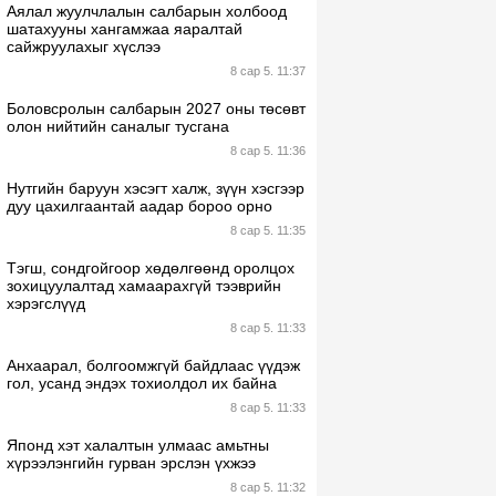
Аялал жуулчлалын салбарын холбоод
шатахууны хангамжаа яаралтай
сайжруулахыг хүслээ
8 сар 5. 11:37
Боловсролын салбарын 2027 оны төсөвт
олон нийтийн саналыг тусгана
8 сар 5. 11:36
Нутгийн баруун хэсэгт халж, зүүн хэсгээр
дуу цахилгаантай аадар бороо орно
8 сар 5. 11:35
Тэгш, сондгойгоор хөдөлгөөнд оролцох
зохицуулалтад хамаарахгүй тээврийн
хэрэгслүүд
8 сар 5. 11:33
Анхаарал, болгоомжгүй байдлаас үүдэж
гол, усанд эндэх тохиолдол их байна
8 сар 5. 11:33
Японд хэт халалтын улмаас амьтны
хүрээлэнгийн гурван эрслэн үхжээ
8 сар 5. 11:32