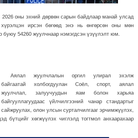
, 2026 оны эхний
дөрвөн
сарын байдлаар манай улсад
 хүрэлцэн ирсэн бөгөөд энэ нь өнгөрсөн оны мөн
р буюу 54260 жуулчнаар нэмэгдсэн
үзүүлэлт юм.
Аялал жуулчлалын оргил улирал эхэлж
байгаатай холбогдуулан Соёл, спорт, аялал
жуулчлал, залуучуудын яам болон харьяа
байгууллагуудаас үйлчилгээний чанар стандартыг
сайжруулах, олон улсын сурталчилгааг эрчимжүүлэх,
эд бүтцийг хөгжүүлэх чиглэлд тогтмол анхаарахаар