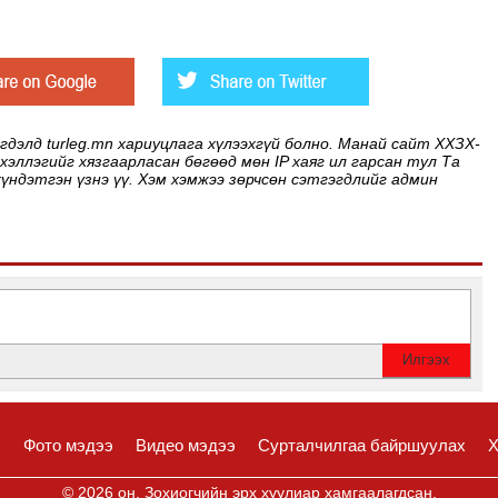
элд turleg.mn хариуцлага хүлээхгүй болно. Манай сайт ХХЗХ-
 хэллэгийг хязгаарласан бөгөөд мөн IP хаяг ил гарсан тул Та
хүндэтгэн үзнэ үү. Хэм хэмжээ зөрчсөн сэтгэгдлийг админ
с
Фото мэдээ
Видео мэдээ
Сурталчилгаа байршуулах
Х
© 2026 он. Зохиогчийн эрх хуулиар хамгаалагдсан.