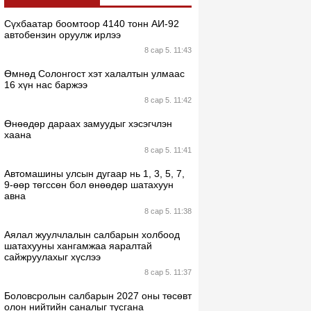
Сүхбаатар боомтоор 4140 тонн АИ-92
автобензин оруулж ирлээ
8 сар 5. 11:43
Өмнөд Солонгост хэт халалтын улмаас
16 хүн нас баржээ
8 сар 5. 11:42
Өнөөдөр дараах замуудыг хэсэгчлэн
хаана
8 сар 5. 11:41
Автомашины улсын дугаар нь 1, 3, 5, 7,
9-өөр төгссөн бол өнөөдөр шатахуун
авна
8 сар 5. 11:38
Аялал жуулчлалын салбарын холбоод
шатахууны хангамжаа яаралтай
сайжруулахыг хүслээ
8 сар 5. 11:37
Боловсролын салбарын 2027 оны төсөвт
олон нийтийн саналыг тусгана