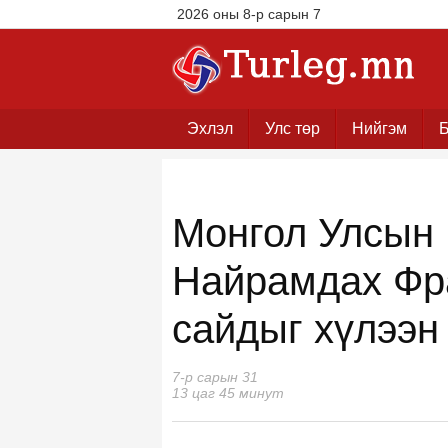
2026 оны 8-р сарын 7
Эхлэл
Улс төр
Нийгэм
Б
Монгол Улсын 
Найрамдах Фр
сайдыг хүлээн
7-р сарын 31
13 цаг 45 минут