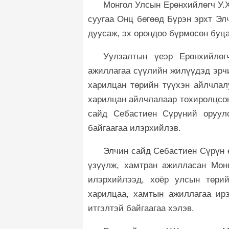
Монгол Улсын Ерөнхийлөгч У.
суугаа Онц бөгөөд Бүрэн эрхт Эл
дуусаж, эх орондоо бүрмөсөн буца
Уулзалтын үеэр Ерөнхийлөг
ажиллагаа сүүлийн жилүүдэд эрчи
харилцан төрийн түүхэн айлчлал
харилцан айлчлалаар тохиролцсон
сайд Себастиен Сүрүний оруул
байгаагаа илэрхийлэв.
Элчин сайд Себастиен Сүрүн 
үзүүлж, хамтран ажилласан Монг
илэрхийлээд, хоёр улсын төрий
харилцаа, хамтын ажиллагаа ирэ
итгэлтэй байгаагаа хэлэв.