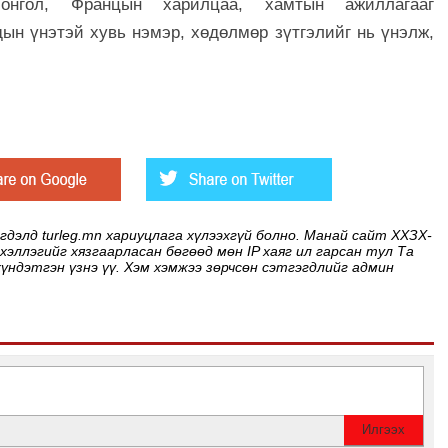
Монгол, Францын харилцаа, хамтын ажиллагааг
ын үнэтэй хувь нэмэр, хөдөлмөр зүтгэлийг нь үнэлж,
элд turleg.mn хариуцлага хүлээхгүй болно. Манай сайт ХХЗХ-
 хэллэгийг хязгаарласан бөгөөд мөн IP хаяг ил гарсан тул Та
хүндэтгэн үзнэ үү. Хэм хэмжээ зөрчсөн сэтгэгдлийг админ