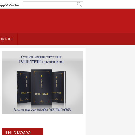
эдээ хайх:
нутагт
ШИНЭ МЭДЭЭ