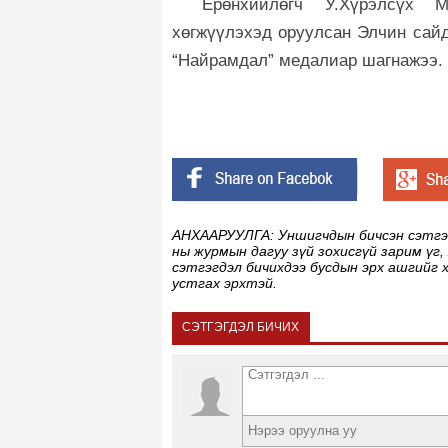
Ерөнхийлөгч У.Хүрэлсүх 
хөгжүүлэхэд оруулсан Элчин сайд
“Найрамдал” медалиар шагнажээ.
АНХААРУУЛГА: Уншигчдын бичсэн сэтгэгд
ны журмын дагуу зүй зохисгүй зарим үг,
сэтгэгдэл бичихдээ бусдын эрх ашгийг 
устгах эрхтэй.
СЭТГЭГДЭЛ БИЧИХ