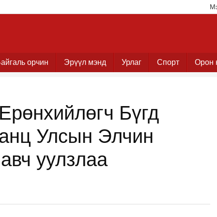
М
айгаль орчин
Эрүүл мэнд
Урлаг
Спорт
Орон 
Ерөнхийлөгч Бүгд
анц Улсын Элчин
 авч уулзлаа