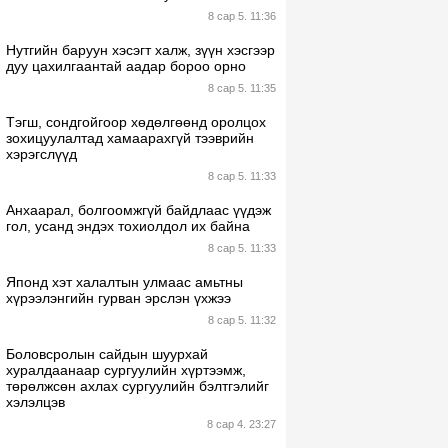
8 сар 5. 11:36
Нутгийн баруун хэсэгт халж, зүүн хэсгээр
дуу цахилгаантай аадар бороо орно
8 сар 5. 11:35
Тэгш, сондгойгоор хөдөлгөөнд оролцох
зохицуулалтад хамаарахгүй тээврийн
хэрэгслүүд
8 сар 5. 11:33
Анхаарал, болгоомжгүй байдлаас үүдэж
гол, усанд эндэх тохиолдол их байна
8 сар 5. 11:33
Японд хэт халалтын улмаас амьтны
хүрээлэнгийн гурван эрслэн үхжээ
8 сар 5. 11:32
Боловсролын сайдын шуурхай
хуралдаанаар сургуулийн хүртээмж,
төрөлжсөн ахлах сургуулийн бэлтгэлийг
хэлэлцэв
8 сар 4. 23:27