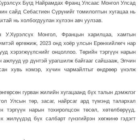
Хүрэлсүх Бүгд Найрамдах Франц Улсаас Монгол Улсад
чин сайд Себастиен Сүрүнийг томилолтын хугацаа нь
хтай нь холбогдуулан хүлээн авч уулзав.
ч У.Хүрэлсүх Монгол, Францын харилцаа, хамтын
мтэй өргөжиж, 2023 онд хоёр улсын Ерөнхийлөгч нар
ууд хэрэгжүүлснийг онцоллоо. Төрийн тэргүүн нарын
 ажлууд үр дүнтэй урагшилж байгааг сайшааж, Элчин
сан хувь нэмэр, хүчин чармайлтыг өндрөөр үнэлж
өнгөрсөн гурван жилийн хугацаанд бүх талын дэмжлэг
ол Улсын төр, засаг, найрсаг ард түмэнд талархал
н тэргүүн нарын тохиролцсон төсөл, хөтөлбөрүүд,
х жилүүдэд бүх салбарт гүнзгийрэн хөгжинө гэдэгт