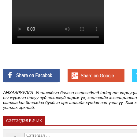
АНХААРУУЛГА: Уншигчдын бичсэн сэтгэгдэлд turleg.mn хариуцл
ны журмын дагуу зүй зохисгүй зарим үг, хэллэгийг хязгаарласан
сэтгэгдэл бичихдээ бусдын эрх ашгийг хүндэтгэн үзнэ үү. Хэм 
устгах эрхтэй.
СЭТГЭГДЭЛ БИЧИХ