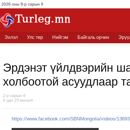
2026 оны 8-р сарын 9
Эхлэл
Улс төр
Нийгэм
Байгаль орчин
Эрүү
Эрдэнэт үйлдвэрийн ш
холбоотой асуудлаар т
2-р сарын 6
5 цаг 23 минут
https://www.facebook.com/SBNMongolia/videos/1369