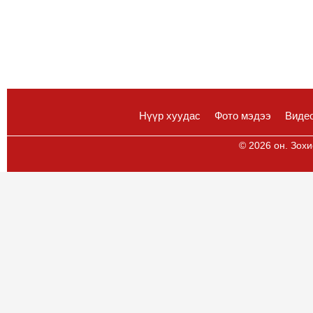
Нүүр хуудас
Фото мэдээ
Виде
© 2026 он. Зохи